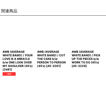
関連商品
AWB (AVERAGE
AWB (AVERAGE
AWB (AVERAGE
WHITE BAND) / YOUR
WHITE BAND) / CUT
WHITE BAND) / PICK
LOVE IS A MIRACLE
THE CAKE b/w
UP THE PIECES b/w
b/w ONE LOOK OVER
PERSON TO PERSON
WORK TO DO (45's)
MY SHOULDER (45's)
(45's)
[
45-3261
]
[
45-3229
]
[
3481
]