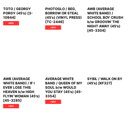
TOTO / GEORGY
PHOTOGLO / BEG,
AWB (AVERAGE
PORGY (45's)
[
3-
BORROW OR STEAL
WHITE BAND) /
10944
]
(45's) (VINYL PRESS)
SCHOOL BOY CRUSH
[
TC-2446
]
b/w GROOVIN' THE
NIGHT AWAY (45's)
[
45-3304
]
AWB (AVERAGE
AVERAGE WHITE
SYBIL / WALK ON BY
WHITE BAND) / IF I
BAND / QUEEN OF MY
(45's)
[
KF327
]
EVER LOSE THIS
SOUL b/w WOULD
HEAVEN b/w HIGH
YOU STAY (45's)
[
45-
FLYIN' WOMAN (45's)
3354
]
[
45-3285
]