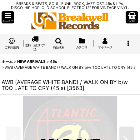
BREAKS & BEATS, SOUL, FUNK, ROCK, JAZZ, OST 45s & LPs,
DISCO, HIP HOP, OLD SCHOOL ELECTRO 12" FOR VINTAGE VINYL.
メニュー
CART
送料・支払い方
ご利用案内
商品検索
カテゴリ
マイページ
法
ホーム
>
NEW ARRIVALS
>
45s
>
AWB (AVERAGE WHITE BAND) / WALK ON BY b/w TOO LATE TO CRY (45's)
AWB (AVERAGE WHITE BAND) / WALK ON BY b/w
TOO LATE TO CRY (45's)
[
3563
]