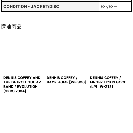
CONDITION - JACKET/DISC
EX-/EX--
関連商品
DENNIS COFFEY AND
DENNIS COFFEY /
DENNIS COFFEY /
THE DETROIT GUITAR
BACK HOME
[
WB 300
]
FINGER LICKIN GOOD
BAND / EVOLUTION
(LP)
[
W-212
]
[
SXBS 7004
]