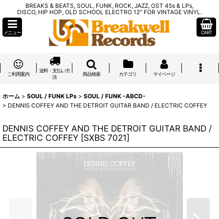
BREAKS & BEATS, SOUL, FUNK, ROCK, JAZZ, OST 45s & LPs,
DISCO, HIP HOP, OLD SCHOOL ELECTRO 12" FOR VINTAGE VINYL.
メニュー
CART
送料・支払い方
ご利用案内
商品検索
カテゴリ
マイページ
法
ホーム
>
SOUL / FUNK LPs
>
SOUL / FUNK -ABCD-
>
DENNIS COFFEY AND THE DETROIT GUITAR BAND / ELECTRIC COFFEY
DENNIS COFFEY AND THE DETROIT GUITAR BAND /
ELECTRIC COFFEY
[
SXBS 7021
]