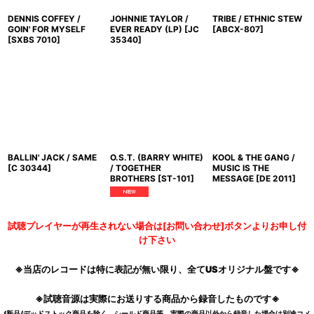
DENNIS COFFEY /
JOHNNIE TAYLOR /
TRIBE / ETHNIC STEW
GOIN' FOR MYSELF
EVER READY (LP)
[
JC
[
ABCX-807
]
[
SXBS 7010
]
35340
]
BALLIN' JACK / SAME
O.S.T. (BARRY WHITE)
KOOL & THE GANG /
[
C 30344
]
/ TOGETHER
MUSIC IS THE
BROTHERS
[
ST-101
]
MESSAGE
[
DE 2011
]
試聴プレイヤーが再生されない場合は[お問い合わせ]ボタンよりお申し付
け下さい
※当店のレコードは特に表記が無い限り、全てUSオリジナル盤です※
※試聴音源は実際にお送りする商品から録音したものです※
(新品/デッドストック商品を除く。シールド商品等、実際の商品以外から録音した場合は別途コメ