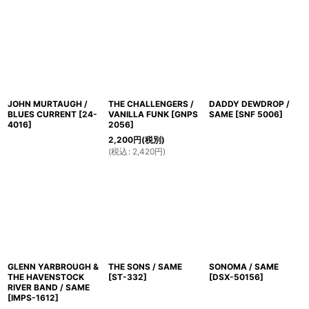
JOHN MURTAUGH /
THE CHALLENGERS /
DADDY DEWDROP /
BLUES CURRENT
[
24-
VANILLA FUNK
[
GNPS
SAME
[
SNF 5006
]
4016
]
2056
]
2,200
円
(税別)
(
税込
:
2,420
円
)
GLENN YARBROUGH &
THE SONS / SAME
SONOMA / SAME
THE HAVENSTOCK
[
ST-332
]
[
DSX-50156
]
RIVER BAND / SAME
[
IMPS-1612
]