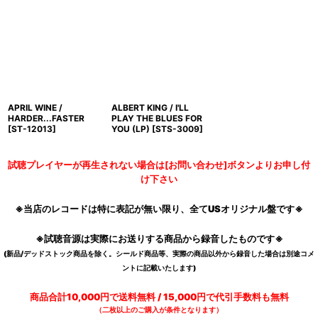
APRIL WINE /
ALBERT KING / I'LL
HARDER...FASTER
PLAY THE BLUES FOR
[
ST-12013
]
YOU (LP)
[
STS-3009
]
試聴プレイヤーが再生されない場合は[お問い合わせ]ボタンよりお申し付
け下さい
※当店のレコードは特に表記が無い限り、全てUSオリジナル盤です※
※試聴音源は実際にお送りする商品から録音したものです※
(新品/デッドストック商品を除く。シールド商品等、実際の商品以外から録音した場合は別途コメ
ントに記載いたします)
商品合計10,000円で送料無料 / 15,000円で代引手数料も無料
（二枚以上のご購入が条件となります）