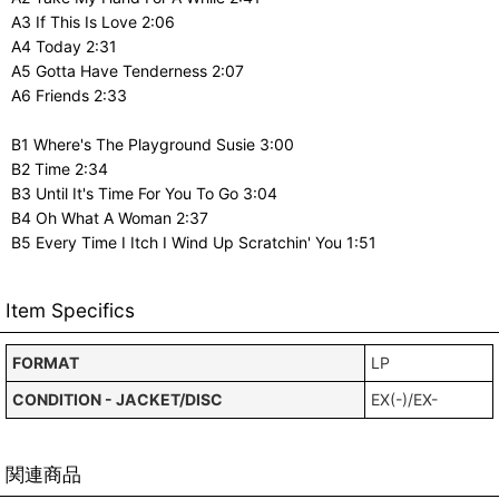
A3 If This Is Love 2:06
A4 Today 2:31
A5 Gotta Have Tenderness 2:07
A6 Friends 2:33
B1 Where's The Playground Susie 3:00
B2 Time 2:34
B3 Until It's Time For You To Go 3:04
B4 Oh What A Woman 2:37
B5 Every Time I Itch I Wind Up Scratchin' You 1:51
Item Specifics
FORMAT
LP
CONDITION - JACKET/DISC
EX(-)/EX-
関連商品