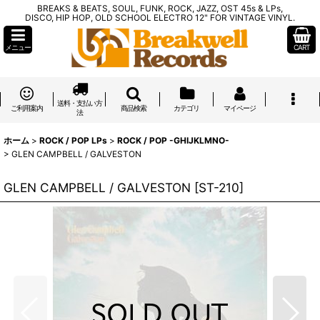
BREAKS & BEATS, SOUL, FUNK, ROCK, JAZZ, OST 45s & LPs,
DISCO, HIP HOP, OLD SCHOOL ELECTRO 12" FOR VINTAGE VINYL.
メニュー
CART
送料・支払い方
ご利用案内
商品検索
カテゴリ
マイページ
法
ホーム
>
ROCK / POP LPs
>
ROCK / POP -GHIJKLMNO-
>
GLEN CAMPBELL / GALVESTON
GLEN CAMPBELL / GALVESTON
[
ST-210
]