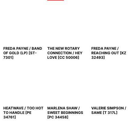
FREDA PAYNE / BAND
THE NEW ROTARY
FREDA PAYNE /
OF GOLD (LP)
[
ST-
CONNECTION / HEY
REACHING OUT
[
KZ
7301
]
LOVE
[
CC 50006
]
32493
]
HEATWAVE / TOO HOT
MARLENA SHAW /
VALERIE SIMPSON /
TO HANDLE
[
PE
SWEET BEGINNINGS
SAME
[
T 317L
]
34761
]
[
PC 34458
]