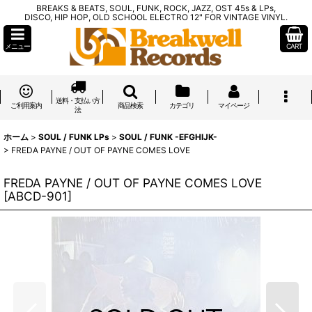
BREAKS & BEATS, SOUL, FUNK, ROCK, JAZZ, OST 45s & LPs,
DISCO, HIP HOP, OLD SCHOOL ELECTRO 12" FOR VINTAGE VINYL.
メニュー
CART
送料・支払い方
ご利用案内
商品検索
カテゴリ
マイページ
法
ホーム
>
SOUL / FUNK LPs
>
SOUL / FUNK -EFGHIJK-
>
FREDA PAYNE / OUT OF PAYNE COMES LOVE
FREDA PAYNE / OUT OF PAYNE COMES LOVE
[
ABCD-901
]