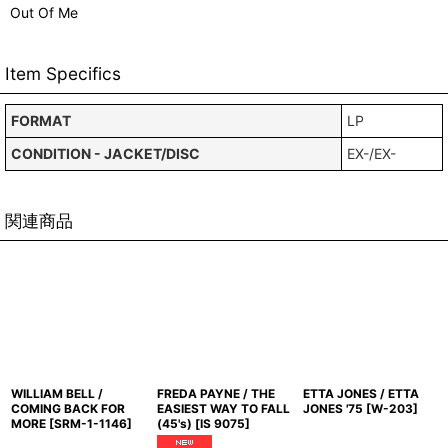
Out Of Me
Item Specifics
FORMAT
LP
CONDITION - JACKET/DISC
EX-/EX-
関連商品
WILLIAM BELL /
FREDA PAYNE / THE
ETTA JONES / ETTA
COMING BACK FOR
EASIEST WAY TO FALL
JONES '75
[
W-203
]
MORE
[
SRM-1-1146
]
(45's)
[
IS 9075
]