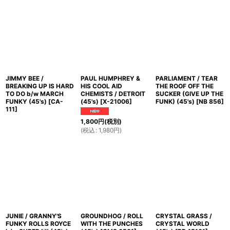
JIMMY BEE /
PAUL HUMPHREY &
PARLIAMENT / TEAR
BREAKING UP IS HARD
HIS COOL AID
THE ROOF OFF THE
TO DO b/w MARCH
CHEMISTS / DETROIT
SUCKER (GIVE UP THE
FUNKY (45's)
[
CA-
(45's)
[
X-21006
]
FUNK) (45's)
[
NB 856
]
111
]
1,800
円
(税別)
(
税込
:
1,980
円
)
JUNIE / GRANNY'S
GROUNDHOG / ROLL
CRYSTAL GRASS /
FUNKY ROLLS ROYCE
WITH THE PUNCHES
CRYSTAL WORLD