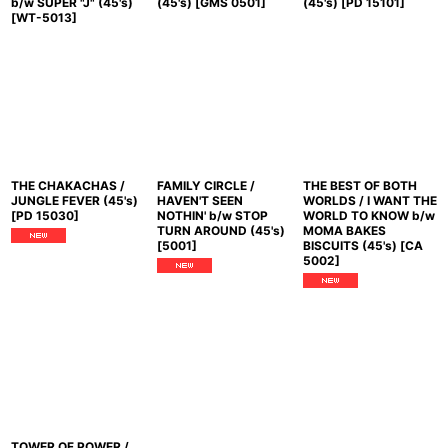
b/w SUPER "J" (45's)
(45's)
[
GMS 0501
]
(45's)
[
PD 15101
]
[
WT-5013
]
THE CHAKACHAS /
FAMILY CIRCLE /
THE BEST OF BOTH
JUNGLE FEVER (45's)
HAVEN'T SEEN
WORLDS / I WANT THE
[
PD 15030
]
NOTHIN' b/w STOP
WORLD TO KNOW b/w
TURN AROUND (45's)
MOMA BAKES
[
5001
]
BISCUITS (45's)
[
CA
5002
]
TOWER OF POWER /