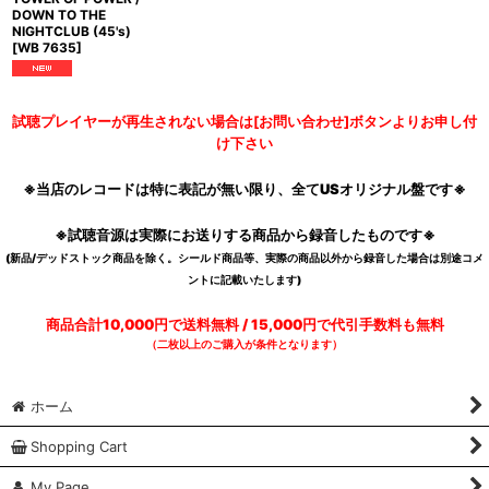
DOWN TO THE
NIGHTCLUB (45's)
[
WB 7635
]
試聴プレイヤーが再生されない場合は[お問い合わせ]ボタンよりお申し付
け下さい
※当店のレコードは特に表記が無い限り、全てUSオリジナル盤です※
※試聴音源は実際にお送りする商品から録音したものです※
(新品/デッドストック商品を除く。シールド商品等、実際の商品以外から録音した場合は別途コメ
ントに記載いたします)
商品合計10,000円で送料無料 / 15,000円で代引手数料も無料
（二枚以上のご購入が条件となります）
ホーム
Shopping Cart
My Page