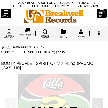
BREAKS & BEATS, SOUL, FUNK, ROCK, JAZZ, OST 45s & LPs,
DISCO, HIP HOP, OLD SCHOOL ELECTRO 12" FOR VINTAGE VINYL.
メニュー
CART
送料・支払い方
ご利用案内
商品検索
カテゴリ
マイページ
法
ホーム
>
NEW ARRIVALS
>
45s
>
BOOTY PEOPLE / SPIRIT OF '76 (45's) (PROMO)
BOOTY PEOPLE / SPIRIT OF '76 (45's) (PROMO)
[
CAS-110
]