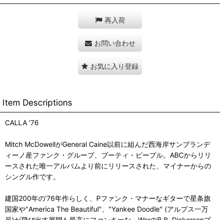
再入荷
お問い合わせ
お気に入り登録
Item Descriptions
CALLA '76
Mitch McDowellがGeneral Caine以前に組んだ西海岸サンブランデ
ィーノ産ファンク・グループ、ブーティ・ピープル。ABCからリリ
ースされた唯一アルバムより前にリリースされた、マイナーからの
シングル作です。
建国200年の'76年作らしく、Pファンク・マナーなギターで星条旗
国家や"America The Beautiful"、"Yankee Doodle" (アルプス一万
尺)が飛び出す展開も最高にファンキーな、WarのB.B. Dickersonプ