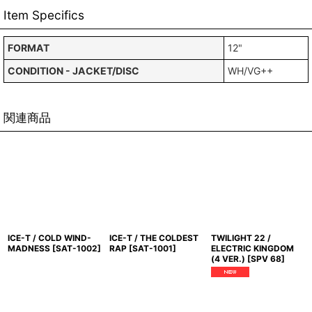
Item Specifics
FORMAT
12"
CONDITION - JACKET/DISC
WH/VG++
関連商品
ICE-T / COLD WIND-
ICE-T / THE COLDEST
TWILIGHT 22 /
MADNESS
[
SAT-1002
]
RAP
[
SAT-1001
]
ELECTRIC KINGDOM
(4 VER.)
[
SPV 68
]