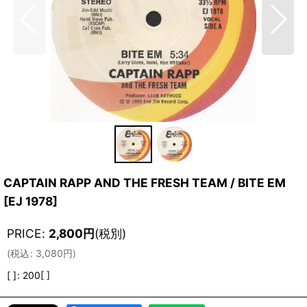
CAPTAIN RAPP AND THE FRESH TEAM / BITE EM
[
EJ 1978
]
PRICE
:
2,800
円
(税別)
(
税込
:
3,080
円
)
[ ]
:
200[ ]