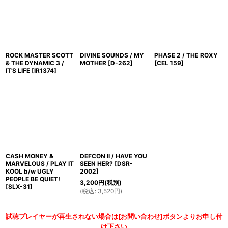
ROCK MASTER SCOTT
DIVINE SOUNDS / MY
PHASE 2 / THE ROXY
& THE DYNAMIC 3 /
MOTHER
[
D-262
]
[
CEL 159
]
IT'S LIFE
[
IR1374
]
CASH MONEY &
DEFCON II / HAVE YOU
MARVELOUS / PLAY IT
SEEN HER?
[
DSR-
KOOL b/w UGLY
2002
]
PEOPLE BE QUIET!
3,200
円
(税別)
[
SLX-31
]
(
税込
:
3,520
円
)
試聴プレイヤーが再生されない場合は[お問い合わせ]ボタンよりお申し付
け下さい