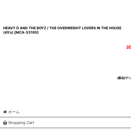
HEAVY D AND THE BOYZ / THE OVERWEIGHT LOVERS IN THE HOUSE
(45's)
[
MCA-53195
]
試
(新品/
ホーム
Shopping Cart