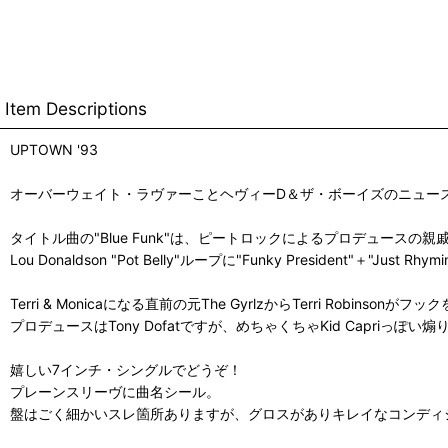
Item Descriptions
UPTOWN '93
オーバーウェイト・ラヴァーことヘヴィーD＆ザ・ボーイズのニュースクー
タイトル曲の"Blue Funk"は、ピートロックによるプロデュースの
Lou Donaldson "Pot Belly"ループに"Funky President"＋
Terri & Monicaになる直前の元The GyrlzからTerri Robin
プロデュースはTony Dofatですが、めちゃくちゃKid Capriっ
嬉しい7インチ・シングルでどうぞ！
プレーンスリーヴに曲名シール。
盤はごく細かいスレ箇所ありますが、グロスがありキレイなコンディ