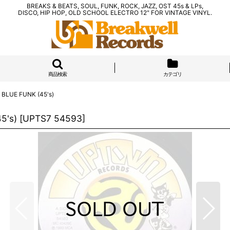
BREAKS & BEATS, SOUL, FUNK, ROCK, JAZZ, OST 45s & LPs,
DISCO, HIP HOP, OLD SCHOOL ELECTRO 12" FOR VINTAGE VINYL.
商品検索
カテゴリ
 BLUE FUNK (45's)
5's)
[
UPTS7 54593
]