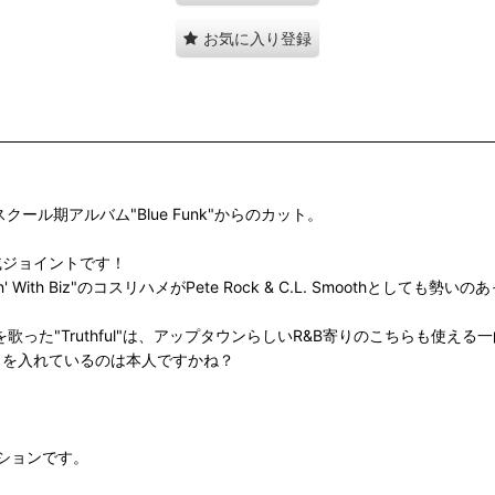
お気に入り登録
ル期アルバム"Blue Funk"からのカット。
親戚ジョイントです！
"Just Rhymin' With Biz"のコスリハメがPete Rock & C.L. S
sonがフックを歌った"Truthful"は、アップタウンらしいR&B寄りのこちらも使え
ぽい煽りを入れているのは本人ですかね？
ションです。