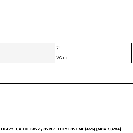
7"
VG++
HEAVY D. & THE BOYZ / GYRLZ, THEY LOVE ME (45's)
[
MCA-53784
]