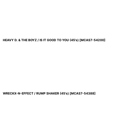
HEAVY D. & THE BOYZ / IS IT GOOD TO YOU (45's)
[
MCAS7-54200
]
WRECKX-N-EFFECT / RUMP SHAKER (45's)
[
MCAS7-54388
]