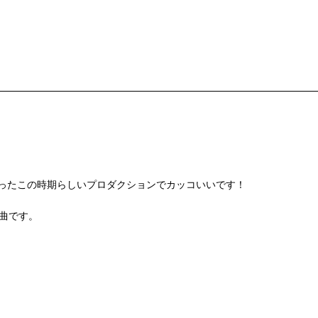
moothとしても勢いのあったこの時期らしいプロダクションでカッコいいです！
る一曲です。