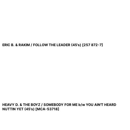
ERIC B. & RAKIM / FOLLOW THE LEADER (45's)
[
257 872-7
]
HEAVY D. & THE BOYZ / SOMEBODY FOR ME b/w YOU AIN'T HEARD
NUTTIN YET (45's)
[
MCA-53718
]