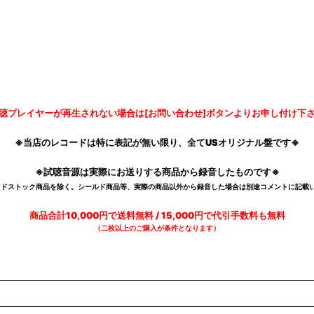
聴プレイヤーが再生されない場合は[お問い合わせ]ボタンよりお申し付け下
※当店のレコードは特に表記が無い限り、全てUSオリジナル盤です※
※試聴音源は実際にお送りする商品から録音したものです※
デッドストック商品を除く。シールド商品等、実際の商品以外から録音した場合は別途コメントに記載い
商品合計10,000円で送料無料 / 15,000円で代引手数料も無料
（二枚以上のご購入が条件となります）