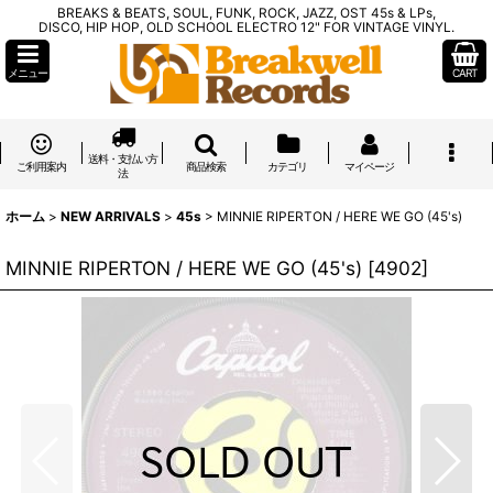
BREAKS & BEATS, SOUL, FUNK, ROCK, JAZZ, OST 45s & LPs,
DISCO, HIP HOP, OLD SCHOOL ELECTRO 12" FOR VINTAGE VINYL.
メニュー
CART
送料・支払い方
ご利用案内
商品検索
カテゴリ
マイページ
法
ホーム
>
NEW ARRIVALS
>
45s
>
MINNIE RIPERTON / HERE WE GO (45's)
MINNIE RIPERTON / HERE WE GO (45's)
[
4902
]