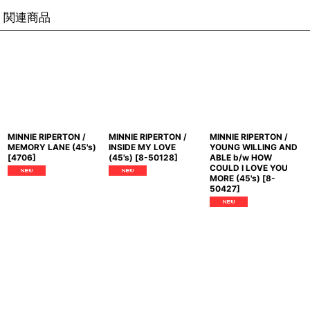
関連商品
MINNIE RIPERTON /
MINNIE RIPERTON /
MINNIE RIPERTON /
MEMORY LANE (45's)
INSIDE MY LOVE
YOUNG WILLING AND
[
4706
]
(45's)
[
8-50128
]
ABLE b/w HOW
COULD I LOVE YOU
MORE (45's)
[
8-
50427
]