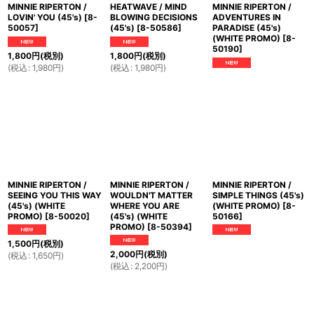
MINNIE RIPERTON /
HEATWAVE / MIND
MINNIE RIPERTON /
LOVIN' YOU (45's)
[
8-
BLOWING DECISIONS
ADVENTURES IN
50057
]
(45's)
[
8-50586
]
PARADISE (45's)
(WHITE PROMO)
[
8-
50190
]
1,800
円
(税別)
1,800
円
(税別)
(
税込
:
1,980
円
)
(
税込
:
1,980
円
)
MINNIE RIPERTON /
MINNIE RIPERTON /
MINNIE RIPERTON /
SEEING YOU THIS WAY
WOULDN'T MATTER
SIMPLE THINGS (45's)
(45's) (WHITE
WHERE YOU ARE
(WHITE PROMO)
[
8-
PROMO)
[
8-50020
]
(45's) (WHITE
50166
]
PROMO)
[
8-50394
]
1,500
円
(税別)
2,000
円
(税別)
(
税込
:
1,650
円
)
(
税込
:
2,200
円
)