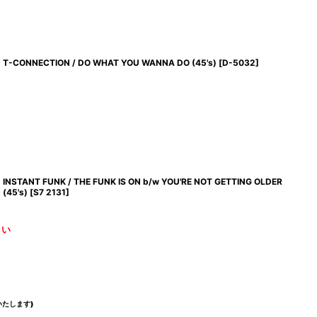
T-CONNECTION / DO WHAT YOU WANNA DO (45's)
[
D-5032
]
INSTANT FUNK / THE FUNK IS ON b/w YOU'RE NOT GETTING OLDER
(45's)
[
S7 2131
]
さい
たします)