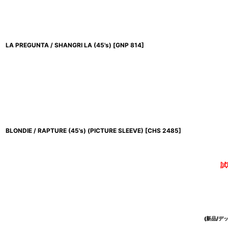
LA PREGUNTA / SHANGRI LA (45's)
[
GNP 814
]
BLONDIE / RAPTURE (45's) (PICTURE SLEEVE)
[
CHS 2485
]
試
(新品/