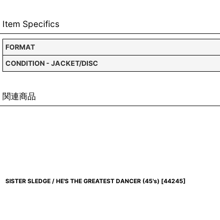
Item Specifics
FORMAT
CONDITION - JACKET/DISC
関連商品
SISTER SLEDGE / HE'S THE GREATEST DANCER (45's)
[
44245
]