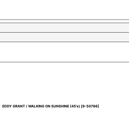
EDDY GRANT / WALKING ON SUNSHINE (45's)
[
9-50766
]