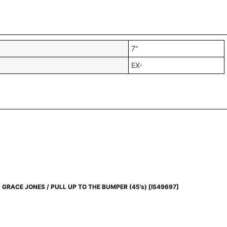
7"
EX-
GRACE JONES / PULL UP TO THE BUMPER (45's)
[
IS49697
]