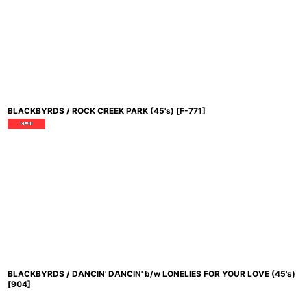
BLACKBYRDS / ROCK CREEK PARK (45's)
[
F-771
]
BLACKBYRDS / DANCIN' DANCIN' b/w LONELIES FOR YOUR LOVE (45's)
[
904
]