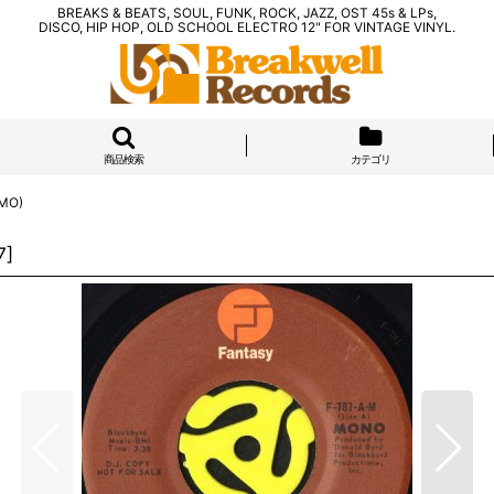
BREAKS & BEATS, SOUL, FUNK, ROCK, JAZZ, OST 45s & LPs,
DISCO, HIP HOP, OLD SCHOOL ELECTRO 12" FOR VINTAGE VINYL.
商品検索
カテゴリ
OMO)
7
]