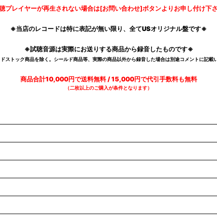
聴プレイヤーが再生されない場合は[お問い合わせ]ボタンよりお申し付け下
※当店のレコードは特に表記が無い限り、全てUSオリジナル盤です※
※試聴音源は実際にお送りする商品から録音したものです※
デッドストック商品を除く。シールド商品等、実際の商品以外から録音した場合は別途コメントに記載い
商品合計10,000円で送料無料 / 15,000円で代引手数料も無料
（二枚以上のご購入が条件となります）