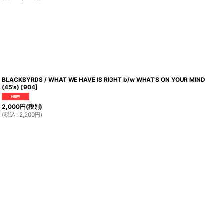
BLACKBYRDS / WHAT WE HAVE IS RIGHT b/w WHAT'S ON YOUR MIND
(45's)
[
904
]
2,000
円
(税別)
(
税込
:
2,200
円
)