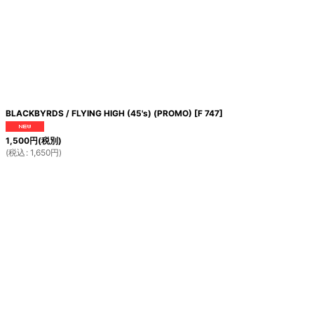
BLACKBYRDS / FLYING HIGH (45's) (PROMO)
[
F 747
]
1,500
円
(税別)
(
税込
:
1,650
円
)