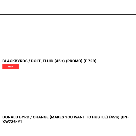
BLACKBYRDS / DO IT, FLUID (45's) (PROMO)
[
F 729
]
DONALD BYRD / CHANGE (MAKES YOU WANT TO HUSTLE) (45's)
[
BN-
XW726-Y
]