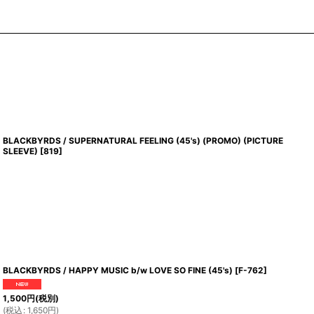
BLACKBYRDS / SUPERNATURAL FEELING (45's) (PROMO) (PICTURE
SLEEVE)
[
819
]
BLACKBYRDS / HAPPY MUSIC b/w LOVE SO FINE (45's)
[
F-762
]
1,500
円
(税別)
(
税込
:
1,650
円
)