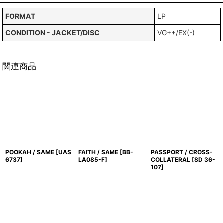
FORMAT
LP
CONDITION - JACKET/DISC
VG++/EX(-)
関連商品
POOKAH / SAME
[
UAS
FAITH / SAME
[
BB-
PASSPORT / CROSS-
6737
]
LA085-F
]
COLLATERAL
[
SD 36-
107
]