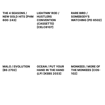
THE 4 SEASONS /
LIGHTNIN' ROD /
RARE BIRD /
NEW GOLD HITS
[
PHM
HUSTLERS
SOMEBODY'S
600-243
]
CONVENTION
WATCHING
[
PD 6502
]
(CASSETTE)
[
CELC6107
]
MALO / EVOLUTION
OCEAN / PUT YOUR
MONKEES / MORE OF
[
BS 2702
]
HAND IN THE HAND
THE MONKEES
[
COS-
(LP)
[
KSBS 2033
]
102
]