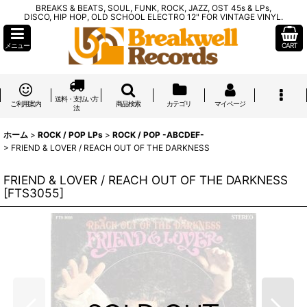
BREAKS & BEATS, SOUL, FUNK, ROCK, JAZZ, OST 45s & LPs,
DISCO, HIP HOP, OLD SCHOOL ELECTRO 12" FOR VINTAGE VINYL.
メニュー
CART
送料・支払い方
ご利用案内
商品検索
カテゴリ
マイページ
法
ホーム
>
ROCK / POP LPs
>
ROCK / POP -ABCDEF-
>
FRIEND & LOVER / REACH OUT OF THE DARKNESS
FRIEND & LOVER / REACH OUT OF THE DARKNESS
[
FTS3055
]