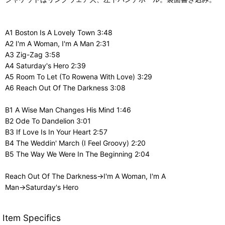
A1 Boston Is A Lovely Town 3:48
A2 I'm A Woman, I'm A Man 2:31
A3 Zig-Zag 3:58
A4 Saturday's Hero 2:39
A5 Room To Let (To Rowena With Love) 3:29
A6 Reach Out Of The Darkness 3:08
B1 A Wise Man Changes His Mind 1:46
B2 Ode To Dandelion 3:01
B3 If Love Is In Your Heart 2:57
B4 The Weddin' March (I Feel Groovy) 2:20
B5 The Way We Were In The Beginning 2:04
Reach Out Of The Darkness→I'm A Woman, I'm A
Man→Saturday's Hero
Item Specifics