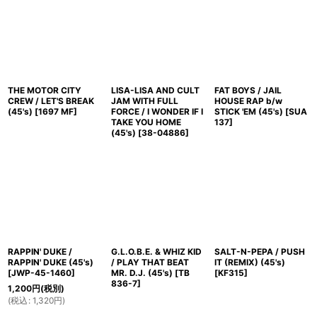
THE MOTOR CITY
LISA-LISA AND CULT
FAT BOYS / JAIL
CREW / LET'S BREAK
JAM WITH FULL
HOUSE RAP b/w
(45's)
[
1697 MF
]
FORCE / I WONDER IF I
STICK 'EM (45's)
[
SUA
TAKE YOU HOME
137
]
(45's)
[
38-04886
]
RAPPIN' DUKE /
G.L.O.B.E. & WHIZ KID
SALT-N-PEPA / PUSH
RAPPIN' DUKE (45's)
/ PLAY THAT BEAT
IT (REMIX) (45's)
[
JWP-45-1460
]
MR. D.J. (45's)
[
TB
[
KF315
]
836-7
]
1,200
円
(税別)
(
税込
:
1,320
円
)