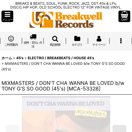
BREAKS & BEATS, SOUL, FUNK, ROCK, JAZZ, OST 45s & LPs,
DISCO, HIP HOP, OLD SCHOOL ELECTRO 12" FOR VINTAGE VINYL.
メニュー
CART
送料・支払い方
ご利用案内
商品検索
カテゴリ
マイページ
法
ホーム
>
45's
>
ELECTRO / BREAKBEATS / HOUSE 45’s
>
MIXMASTERS / DON'T CHA WANNA BE LOVED b/w TONY G'S SO GOOD
(45's)
MIXMASTERS / DON'T CHA WANNA BE LOVED b/w
TONY G'S SO GOOD (45's)
[
MCA-53328
]