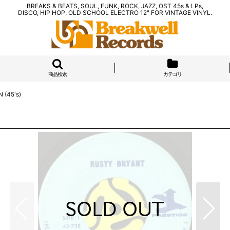
BREAKS & BEATS, SOUL, FUNK, ROCK, JAZZ, OST 45s & LPs,
DISCO, HIP HOP, OLD SCHOOL ELECTRO 12" FOR VINTAGE VINYL.
商品検索
カテゴリ
 (45's)