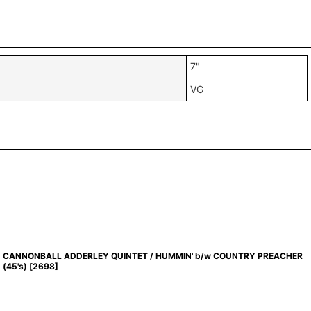
7"
VG
CANNONBALL ADDERLEY QUINTET / HUMMIN' b/w COUNTRY PREACHER
(45's)
[
2698
]