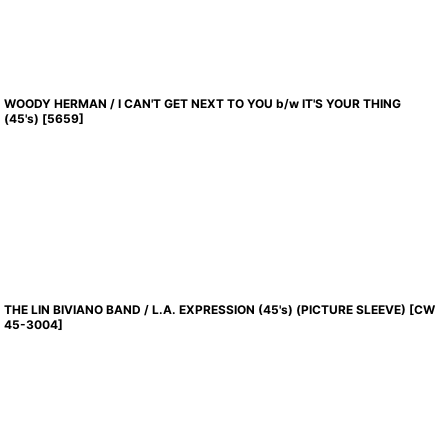
WOODY HERMAN / I CAN'T GET NEXT TO YOU b/w IT'S YOUR THING
(45's)
[
5659
]
THE LIN BIVIANO BAND / L.A. EXPRESSION (45's) (PICTURE SLEEVE)
[
CW
45-3004
]