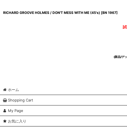
RICHARD GROOVE HOLMES / DON'T MESS WITH ME (45's)
[
BN 1967
]
試
(新品/
ホーム
Shopping Cart
My Page
お気に入り