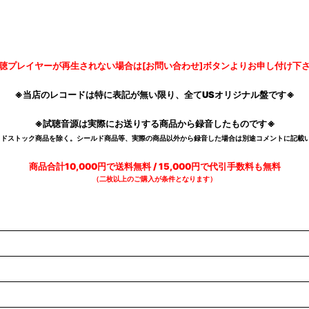
聴プレイヤーが再生されない場合は[お問い合わせ]ボタンよりお申し付け下
※当店のレコードは特に表記が無い限り、全てUSオリジナル盤です※
※試聴音源は実際にお送りする商品から録音したものです※
デッドストック商品を除く。シールド商品等、実際の商品以外から録音した場合は別途コメントに記載い
商品合計10,000円で送料無料 / 15,000円で代引手数料も無料
（二枚以上のご購入が条件となります）