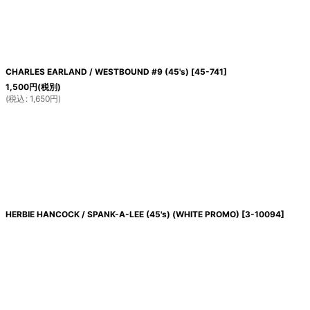
CHARLES EARLAND / WESTBOUND #9 (45's)
[
45-741
]
1,500
円
(税別)
(
税込
:
1,650
円
)
HERBIE HANCOCK / SPANK-A-LEE (45's) (WHITE PROMO)
[
3-10094
]