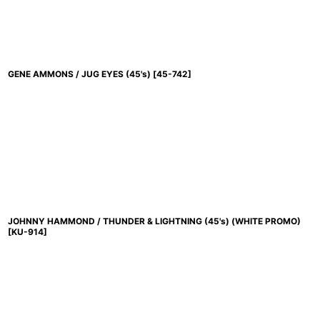
GENE AMMONS / JUG EYES (45's)
[
45-742
]
JOHNNY HAMMOND / THUNDER & LIGHTNING (45's) (WHITE PROMO)
[
KU-914
]