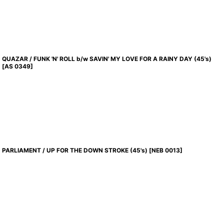
QUAZAR / FUNK 'N' ROLL b/w SAVIN' MY LOVE FOR A RAINY DAY (45's)
[
AS 0349
]
PARLIAMENT / UP FOR THE DOWN STROKE (45's)
[
NEB 0013
]