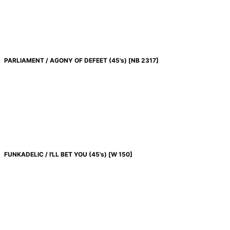
PARLIAMENT / AGONY OF DEFEET (45's)
[
NB 2317
]
FUNKADELIC / I'LL BET YOU (45's)
[
W 150
]