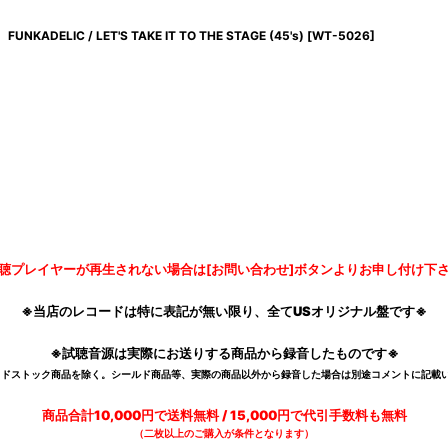
FUNKADELIC / LET'S TAKE IT TO THE STAGE (45's)
[
WT-5026
]
聴プレイヤーが再生されない場合は[お問い合わせ]ボタンよりお申し付け下
※当店のレコードは特に表記が無い限り、全てUSオリジナル盤です※
※試聴音源は実際にお送りする商品から録音したものです※
デッドストック商品を除く。シールド商品等、実際の商品以外から録音した場合は別途コメントに記載い
商品合計10,000円で送料無料 / 15,000円で代引手数料も無料
（二枚以上のご購入が条件となります）