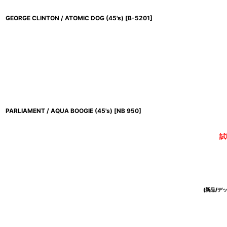
GEORGE CLINTON / ATOMIC DOG (45's)
[
B-5201
]
PARLIAMENT / AQUA BOOGIE (45's)
[
NB 950
]
試
(新品/