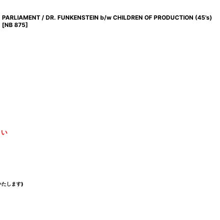
PARLIAMENT / DR. FUNKENSTEIN b/w CHILDREN OF PRODUCTION (45's)
[
NB 875
]
さい
たします)