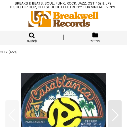
BREAKS & BEATS, SOUL, FUNK, ROCK, JAZZ, OST 45s & LPs,
DISCO, HIP HOP, OLD SCHOOL ELECTRO 12" FOR VINTAGE VINYL.
商品検索
カテゴリ
ITY (45's)