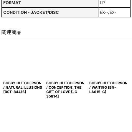
FORMAT
LP
CONDITION - JACKET/DISC
EX--/EX-
関連商品
BOBBY HUTCHERSON
BOBBY HUTCHERSON
BOBBY HUTCHERSON
/ NATURAL ILLUSIONS
/ CONCEPTION: THE
/ WAITING
[
BN-
[
BST-84416
]
GIFT OF LOVE
[
JC
LA615-G
]
35814
]