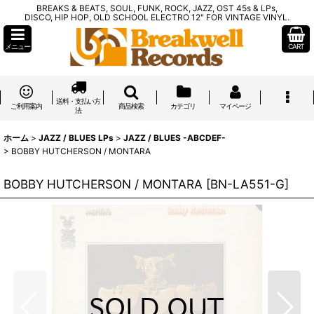
BREAKS & BEATS, SOUL, FUNK, ROCK, JAZZ, OST 45s & LPs,
DISCO, HIP HOP, OLD SCHOOL ELECTRO 12" FOR VINTAGE VINYL.
メニュー
CART
送料・支払い方
ご利用案内
商品検索
カテゴリ
マイページ
法
ホーム
>
JAZZ / BLUES LPs
>
JAZZ / BLUES -ABCDEF-
>
BOBBY HUTCHERSON / MONTARA
BOBBY HUTCHERSON / MONTARA
[
BN-LA551-G
]