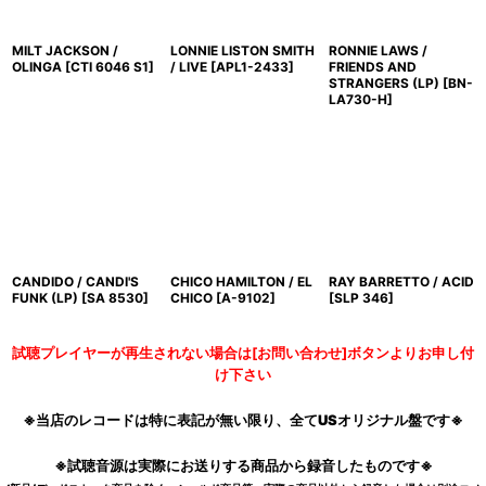
MILT JACKSON /
LONNIE LISTON SMITH
RONNIE LAWS /
OLINGA
[
CTI 6046 S1
]
/ LIVE
[
APL1-2433
]
FRIENDS AND
STRANGERS (LP)
[
BN-
LA730-H
]
CANDIDO / CANDI'S
CHICO HAMILTON / EL
RAY BARRETTO / ACID
FUNK (LP)
[
SA 8530
]
CHICO
[
A-9102
]
[
SLP 346
]
試聴プレイヤーが再生されない場合は[お問い合わせ]ボタンよりお申し付
け下さい
※当店のレコードは特に表記が無い限り、全てUSオリジナル盤です※
※試聴音源は実際にお送りする商品から録音したものです※