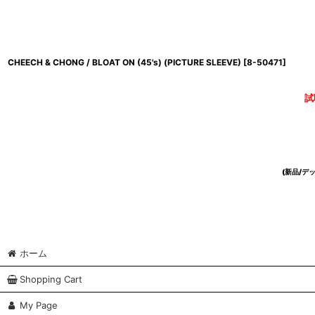
CHEECH & CHONG / BLOAT ON (45's) (PICTURE SLEEVE)
[
8-50471
]
試
(新品/
ホーム
Shopping Cart
My Page