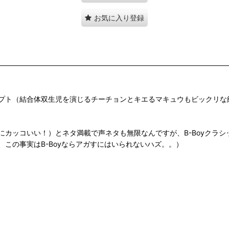
お気に入り登録
プト（結合体双生児を演じるチーチョンとキエるマキュウもビックリな
！）とネタ満載で声ネタも無限なんですが、B-BoyクラシックTom Scot
この事実はB-Boyならアガすにはいられないハズ。。）