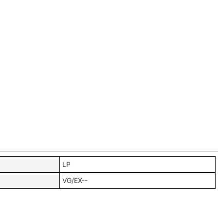
LP
VG/EX--