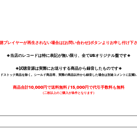
聴プレイヤーが再生されない場合は[お問い合わせ]ボタンよりお申し付け下
※当店のレコードは特に表記が無い限り、全てUSオリジナル盤です※
※試聴音源は実際にお送りする商品から録音したものです※
デッドストック商品を除く。シールド商品等、実際の商品以外から録音した場合は別途コメントに記載い
商品合計10,000円で送料無料 / 15,000円で代引手数料も無料
（二枚以上のご購入が条件となります）