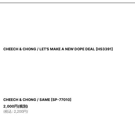
CHEECH & CHONG / LET'S MAKE A NEW DOPE DEAL
[
HS3391
]
CHEECH & CHONG / SAME
[
SP-77010
]
2,000
円
(税別)
(
税込
:
2,200
円
)