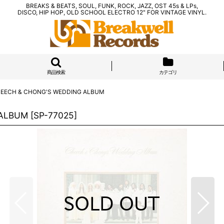
BREAKS & BEATS, SOUL, FUNK, ROCK, JAZZ, OST 45s & LPs,
DISCO, HIP HOP, OLD SCHOOL ELECTRO 12" FOR VINTAGE VINYL.
商品検索
カテゴリ
HEECH & CHONG'S WEDDING ALBUM
 ALBUM
[
SP-77025
]