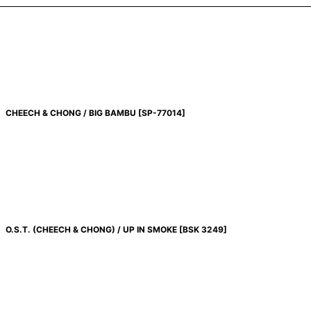
CHEECH & CHONG / BIG BAMBU
[
SP-77014
]
O.S.T. (CHEECH & CHONG) / UP IN SMOKE
[
BSK 3249
]