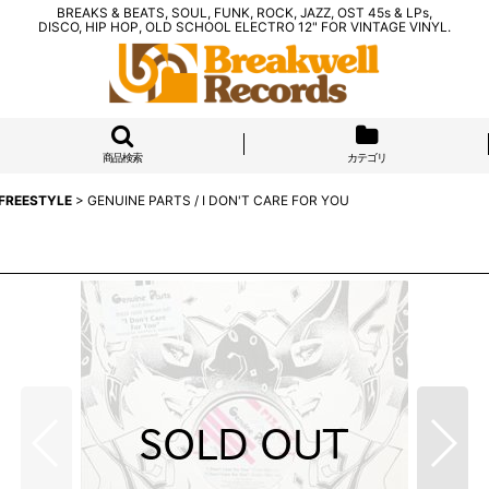
BREAKS & BEATS, SOUL, FUNK, ROCK, JAZZ, OST 45s & LPs,
DISCO, HIP HOP, OLD SCHOOL ELECTRO 12" FOR VINTAGE VINYL.
商品検索
カテゴリ
 FREESTYLE
>
GENUINE PARTS / I DON'T CARE FOR YOU