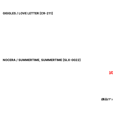
GIGGLES / LOVE LETTER
[
CR-211
]
NOCERA / SUMMERTIME, SUMMERTIME
[
SLX-0022
]
試
(新品/