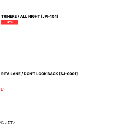
TRINERE / ALL NIGHT
[
JPI-104
]
RITA LANE / DON'T LOOK BACK
[
SJ-0001
]
さい
たします)