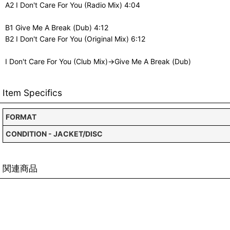
A2 I Don't Care For You (Radio Mix) 4:04
B1 Give Me A Break (Dub) 4:12
B2 I Don't Care For You (Original Mix) 6:12
I Don't Care For You (Club Mix)→Give Me A Break (Dub)
Item Specifics
FORMAT
CONDITION - JACKET/DISC
関連商品