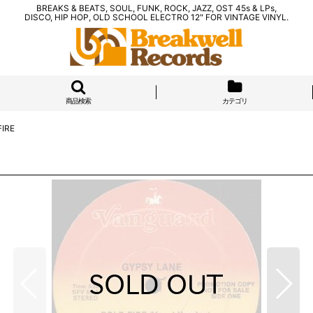
BREAKS & BEATS, SOUL, FUNK, ROCK, JAZZ, OST 45s & LPs,
DISCO, HIP HOP, OLD SCHOOL ELECTRO 12" FOR VINTAGE VINYL.
商品検索
カテゴリ
FIRE