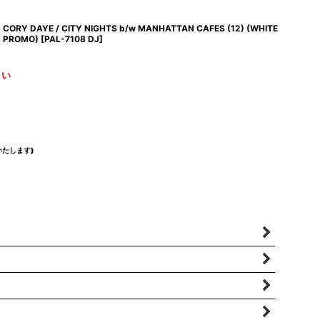
CORY DAYE / CITY NIGHTS b/w MANHATTAN CAFES (12) (WHITE
PROMO)
[
PAL-7108 DJ
]
さい
たします)