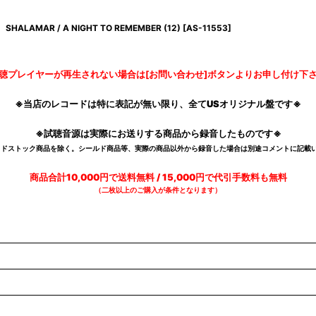
SHALAMAR / A NIGHT TO REMEMBER (12)
[
AS-11553
]
聴プレイヤーが再生されない場合は[お問い合わせ]ボタンよりお申し付け下
※当店のレコードは特に表記が無い限り、全てUSオリジナル盤です※
※試聴音源は実際にお送りする商品から録音したものです※
デッドストック商品を除く。シールド商品等、実際の商品以外から録音した場合は別途コメントに記載い
商品合計10,000円で送料無料 / 15,000円で代引手数料も無料
（二枚以上のご購入が条件となります）