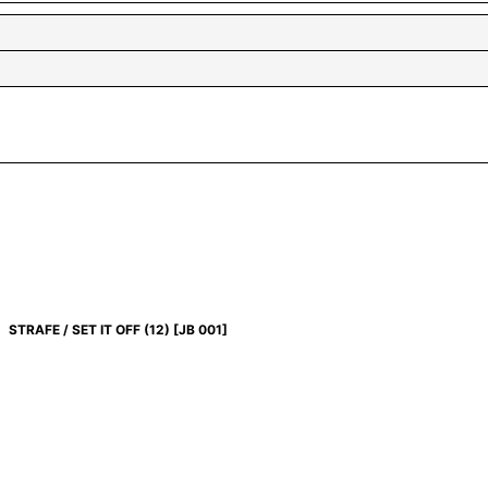
STRAFE / SET IT OFF (12)
[
JB 001
]