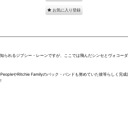
お気に入り登録
ions"で知られるジプシー・レーンですが、ここでは飛んだシンセとヴォ
eopleやRitchie Familyのバック・バンドも努めていた彼等らし
！