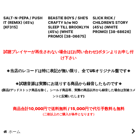
SALT-N-PEPA / PUSH
BEASTIE BOYS / SHE'S
SLICK RICK /
IT (REMIX) (45's)
CRAFTY b/w NO
CHILDREN'S STORY
[
KF315
]
SLEEP TILL BROOKLYN
(45's) (WHITE
(45's) (WHITE
PROMO)
[
38-68626
]
PROMO)
[
38-06675
]
試聴プレイヤーが再生されない場合は[お問い合わせ]ボタンよりお申し付
け下さい
※当店のレコードは特に表記が無い限り、全てUSオリジナル盤です※
※試聴音源は実際にお送りする商品から録音したものです※
(新品/デッドストック商品を除く。シールド商品等、実際の商品以外から録音した場合は別途コメ
ントに記載いたします)
商品合計10,000円で送料無料 / 15,000円で代引手数料も無料
（二枚以上のご購入が条件となります）
ホーム