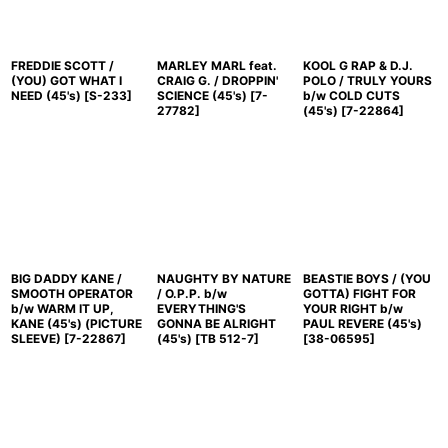
FREDDIE SCOTT /
MARLEY MARL feat.
KOOL G RAP & D.J.
(YOU) GOT WHAT I
CRAIG G. / DROPPIN'
POLO / TRULY YOURS
NEED (45's)
[
S-233
]
SCIENCE (45's)
[
7-
b/w COLD CUTS
27782
]
(45's)
[
7-22864
]
BIG DADDY KANE /
NAUGHTY BY NATURE
BEASTIE BOYS / (YOU
SMOOTH OPERATOR
/ O.P.P. b/w
GOTTA) FIGHT FOR
b/w WARM IT UP,
EVERYTHING'S
YOUR RIGHT b/w
KANE (45's) (PICTURE
GONNA BE ALRIGHT
PAUL REVERE (45's)
SLEEVE)
[
7-22867
]
(45's)
[
TB 512-7
]
[
38-06595
]