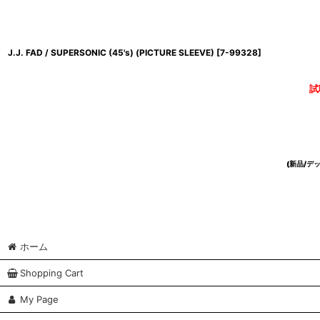
J.J. FAD / SUPERSONIC (45's) (PICTURE SLEEVE)
[
7-99328
]
試
(新品/
ホーム
Shopping Cart
My Page