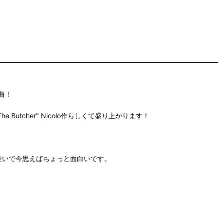
ト曲！
 "The Butcher" Nicolo作らしくて盛り上がります！
he Big Beat"使いで今思えばちょっと面白いです。