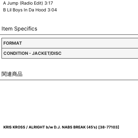
A Jump (Radio Edit) 3:17
B Lil Boys In Da Hood 3:04
Item Specifics
FORMAT
CONDITION - JACKET/DISC
関連商品
KRIS KROSS / ALRIGHT b/w D.J. NABS BREAK (45's)
[
38-77103
]