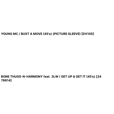
YOUNG MC / BUST A MOVE (45's) (PICTURE SLEEVE)
[
DV105
]
BONE THUGS-N-HARMONY feat. 3LW / GET UP & GET IT (45's)
[
34
79814
]