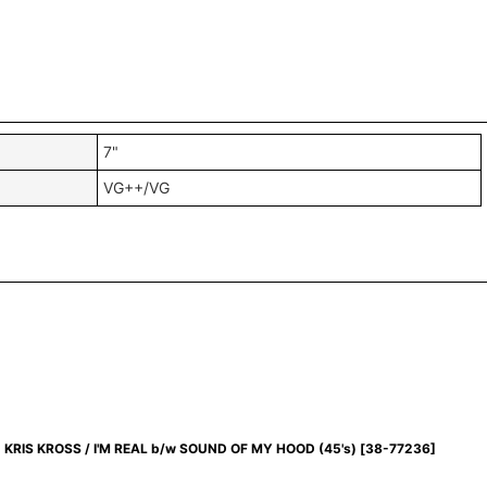
7"
VG++/VG
KRIS KROSS / I'M REAL b/w SOUND OF MY HOOD (45's)
[
38-77236
]