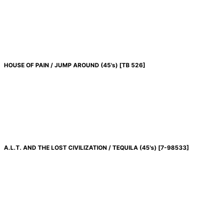
HOUSE OF PAIN / JUMP AROUND (45's)
[
TB 526
]
A.L.T. AND THE LOST CIVILIZATION / TEQUILA (45's)
[
7-98533
]