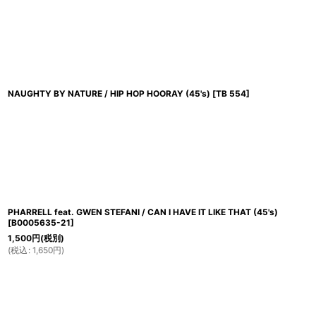
NAUGHTY BY NATURE / HIP HOP HOORAY (45's)
[
TB 554
]
PHARRELL feat. GWEN STEFANI / CAN I HAVE IT LIKE THAT (45's)
[
B0005635-21
]
1,500
円
(税別)
(
税込
:
1,650
円
)