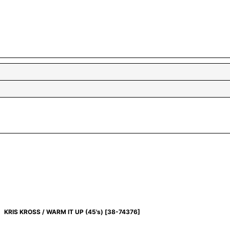
KRIS KROSS / WARM IT UP (45's)
[
38-74376
]