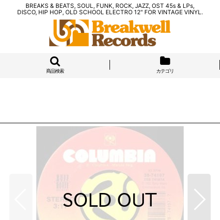
BREAKS & BEATS, SOUL, FUNK, ROCK, JAZZ, OST 45s & LPs,
DISCO, HIP HOP, OLD SCHOOL ELECTRO 12" FOR VINTAGE VINYL.
商品検索
カテゴリ