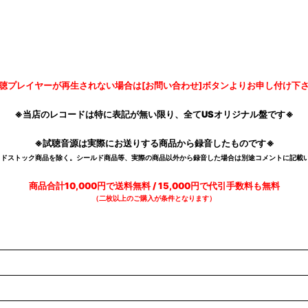
聴プレイヤーが再生されない場合は[お問い合わせ]ボタンよりお申し付け下
※当店のレコードは特に表記が無い限り、全てUSオリジナル盤です※
※試聴音源は実際にお送りする商品から録音したものです※
デッドストック商品を除く。シールド商品等、実際の商品以外から録音した場合は別途コメントに記載い
商品合計10,000円で送料無料 / 15,000円で代引手数料も無料
（二枚以上のご購入が条件となります）