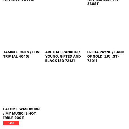
336S1
]
TAMIKO JONES / LOVE
ARETHA FRANKLIN /
FREDA PAYNE / BAND
TRIP
[
AL 4040
]
YOUNG, GIFTED AND
OF GOLD (LP)
[
ST-
BLACK
[
SD 7213
]
7301
]
LALOMIE WASHBURN
/ MY MUSIC IS HOT
[
RRLP 9001
]