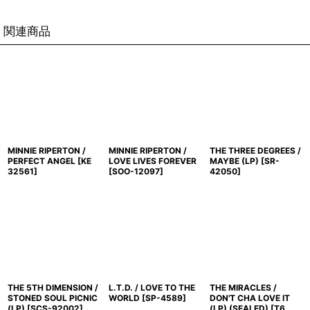
関連商品
MINNIE RIPERTON /
MINNIE RIPERTON /
THE THREE DEGREES /
PERFECT ANGEL
[
KE
LOVE LIVES FOREVER
MAYBE (LP)
[
SR-
32561
]
[
SOO-12097
]
42050
]
THE 5TH DIMENSION /
L.T.D. / LOVE TO THE
THE MIRACLES /
STONED SOUL PICNIC
WORLD
[
SP-4589
]
DON'T CHA LOVE IT
(LP)
[
SCS-92002
]
(LP) (SEALED)
[
T6