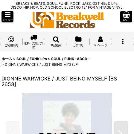
BREAKS & BEATS, SOUL, FUNK, ROCK, JAZZ, OST 45s & LPs,
DISCO, HIP HOP, OLD SCHOOL ELECTRO 12" FOR VINTAGE VINYL.
メニュー
CART
送料・支払い方
ご利用案内
商品検索
カテゴリ
マイページ
法
ホーム
>
SOUL / FUNK LPs
>
SOUL / FUNK -ABCD-
>
DIONNE WARWICKE / JUST BEING MYSELF
DIONNE WARWICKE / JUST BEING MYSELF
[
BS
2658
]