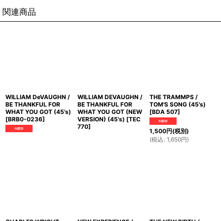
関連商品
WILLIAM DeVAUGHN /
WILLIAM DEVAUGHN /
THE TRAMMPS /
BE THANKFUL FOR
BE THANKFUL FOR
TOM'S SONG (45's)
WHAT YOU GOT (45's)
WHAT YOU GOT (NEW
[
BDA 507
]
[
BRB0-0236
]
VERSION) (45's)
[
TEC
770
]
1,500
円
(税別)
(
税込
:
1,650
円
)