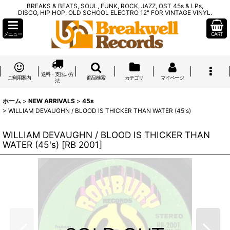
BREAKS & BEATS, SOUL, FUNK, ROCK, JAZZ, OST 45s & LPs,
DISCO, HIP HOP, OLD SCHOOL ELECTRO 12" FOR VINTAGE VINYL.
メニュー
CART
送料・支払い方
ご利用案内
商品検索
カテゴリ
マイページ
法
ホーム
>
NEW ARRIVALS
>
45s
>
WILLIAM DEVAUGHN / BLOOD IS THICKER THAN WATER (45's)
WILLIAM DEVAUGHN / BLOOD IS THICKER THAN
WATER (45's)
[
RB 2001
]