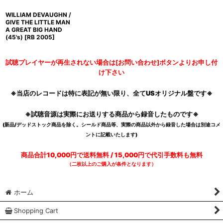
WILLIAM DEVAUGHN /
GIVE THE LITTLE MAN
A GREAT BIG HAND
(45's)
[
RB 2005
]
試聴プレイヤーが再生されない場合は[お問い合わせ]ボタンよりお申し付
け下さい
※当店のレコードは特に表記が無い限り、全てUSオリジナル盤です※
※試聴音源は実際にお送りする商品から録音したものです※
(新品/デッドストック商品を除く。シールド商品等、実際の商品以外から録音した場合は別途コメ
ントに記載いたします)
商品合計10,000円で送料無料 / 15,000円で代引手数料も無料
（二枚以上のご購入が条件となります）
ホーム
Shopping Cart