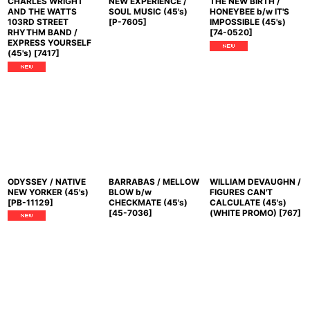
CHARLES WRIGHT
NEW EXPERIENCE /
THE NEW BIRTH /
AND THE WATTS
SOUL MUSIC (45's)
HONEYBEE b/w IT'S
103RD STREET
[
P-7605
]
IMPOSSIBLE (45's)
RHYTHM BAND /
[
74-0520
]
EXPRESS YOURSELF
(45's)
[
7417
]
ODYSSEY / NATIVE
BARRABAS / MELLOW
WILLIAM DEVAUGHN /
NEW YORKER (45's)
BLOW b/w
FIGURES CAN'T
[
PB-11129
]
CHECKMATE (45's)
CALCULATE (45's)
[
45-7036
]
(WHITE PROMO)
[
767
]