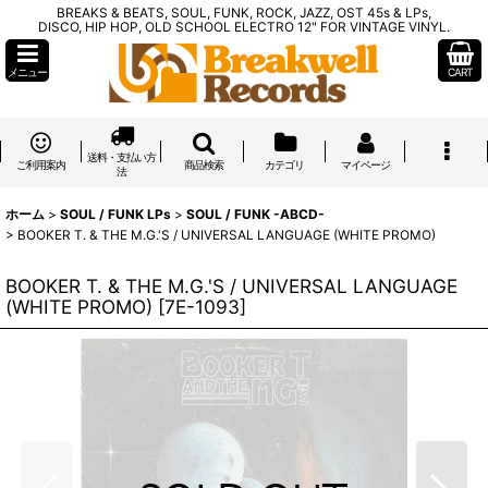
BREAKS & BEATS, SOUL, FUNK, ROCK, JAZZ, OST 45s & LPs,
DISCO, HIP HOP, OLD SCHOOL ELECTRO 12" FOR VINTAGE VINYL.
メニュー
CART
送料・支払い方
ご利用案内
商品検索
カテゴリ
マイページ
法
ホーム
>
SOUL / FUNK LPs
>
SOUL / FUNK -ABCD-
>
BOOKER T. & THE M.G.'S / UNIVERSAL LANGUAGE (WHITE PROMO)
BOOKER T. & THE M.G.'S / UNIVERSAL LANGUAGE
(WHITE PROMO)
[
7E-1093
]