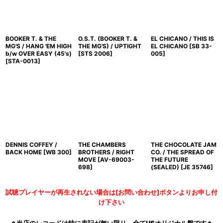
BOOKER T. & THE
O.S.T. (BOOKER T. &
EL CHICANO / THIS IS
MG'S / HANG 'EM HIGH
THE MG'S) / UPTIGHT
EL CHICANO
[
SB 33-
b/w OVER EASY (45's)
[
STS 2006
]
005
]
[
STA-0013
]
DENNIS COFFEY /
THE CHAMBERS
THE CHOCOLATE JAM
BACK HOME
[
WB 300
]
BROTHERS / RIGHT
CO. / THE SPREAD OF
MOVE
[
AV-69003-
THE FUTURE
698
]
(SEALED)
[
JE 35746
]
試聴プレイヤーが再生されない場合は[お問い合わせ]ボタンよりお申し付
け下さい