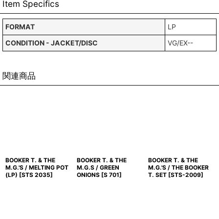
Item Specifics
FORMAT
LP
CONDITION - JACKET/DISC
VG/EX--
関連商品
BOOKER T. & THE
BOOKER T. & THE
BOOKER T. & THE
M.G.'S / MELTING POT
M.G.S / GREEN
M.G.'S / THE BOOKER
(LP)
[
STS 2035
]
ONIONS
[
S 701
]
T. SET
[
STS-2009
]