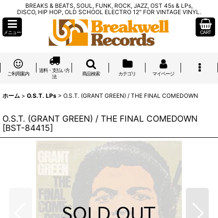
BREAKS & BEATS, SOUL, FUNK, ROCK, JAZZ, OST 45s & LPs,
DISCO, HIP HOP, OLD SCHOOL ELECTRO 12" FOR VINTAGE VINYL.
メニュー
CART
送料・支払い方
ご利用案内
商品検索
カテゴリ
マイページ
法
ホーム
>
O.S.T. LPs
>
O.S.T. (GRANT GREEN) / THE FINAL COMEDOWN
O.S.T. (GRANT GREEN) / THE FINAL COMEDOWN
[
BST-84415
]