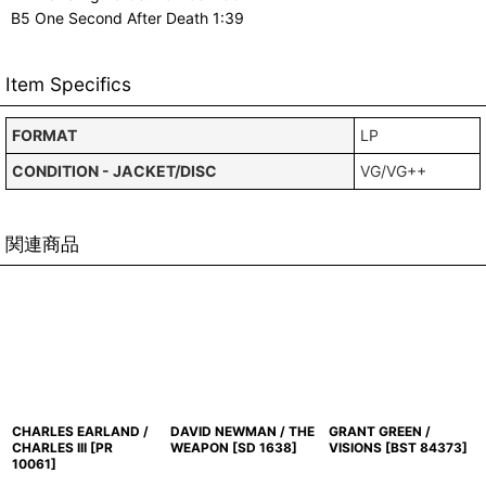
B5 One Second After Death 1:39
Item Specifics
FORMAT
LP
CONDITION - JACKET/DISC
VG/VG++
関連商品
CHARLES EARLAND /
DAVID NEWMAN / THE
GRANT GREEN /
CHARLES III
[
PR
WEAPON
[
SD 1638
]
VISIONS
[
BST 84373
]
10061
]