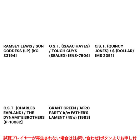
RAMSEY LEWIS / SUN
O.S.T. (ISAAC HAYES)
O.S.T. (QUINCY
GODDESS (LP)
[
KC
/ TOUGH GUYS
JONES) / $ (DOLLAR)
33194
]
(SEALED)
[
ENS-7504
]
[
MS 2051
]
O.S.T. (CHARLES
GRANT GREEN / AFRO
EARLAND) / THE
PARTY b/w FATHER'S
DYNAMITE BROTHERS
LAMENT (45's)
[
1983
]
[
P-10082
]
試聴プレイヤーが再生されない場合は[お問い合わせ]ボタンよりお申し付