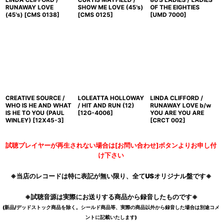
RUNAWAY LOVE
SHOW ME LOVE (45's)
OF THE EIGHTIES
(45's)
[
CMS 0138
]
[
CMS 0125
]
[
UMD 7000
]
CREATIVE SOURCE /
LOLEATTA HOLLOWAY
LINDA CLIFFORD /
WHO IS HE AND WHAT
/ HIT AND RUN (12)
RUNAWAY LOVE b/w
IS HE TO YOU (PAUL
[
12G-4006
]
YOU ARE YOU ARE
WINLEY)
[
12X45-3
]
[
CRCT 002
]
試聴プレイヤーが再生されない場合は[お問い合わせ]ボタンよりお申し付
け下さい
※当店のレコードは特に表記が無い限り、全てUSオリジナル盤です※
※試聴音源は実際にお送りする商品から録音したものです※
(新品/デッドストック商品を除く。シールド商品等、実際の商品以外から録音した場合は別途コメ
ントに記載いたします)