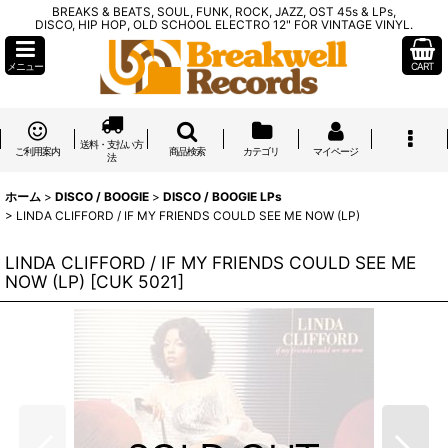
BREAKS & BEATS, SOUL, FUNK, ROCK, JAZZ, OST 45s & LPs,
DISCO, HIP HOP, OLD SCHOOL ELECTRO 12" FOR VINTAGE VINYL.
メニュー
CART
送料・支払い方
ご利用案内
商品検索
カテゴリ
マイページ
法
ホーム
>
DISCO / BOOGIE
>
DISCO / BOOGIE LPs
>
LINDA CLIFFORD / IF MY FRIENDS COULD SEE ME NOW (LP)
LINDA CLIFFORD / IF MY FRIENDS COULD SEE ME
NOW (LP)
[
CUK 5021
]