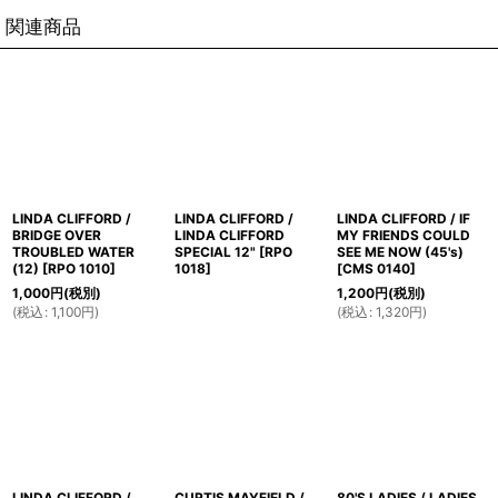
関連商品
LINDA CLIFFORD /
LINDA CLIFFORD /
LINDA CLIFFORD / IF
BRIDGE OVER
LINDA CLIFFORD
MY FRIENDS COULD
TROUBLED WATER
SPECIAL 12"
[
RPO
SEE ME NOW (45's)
(12)
[
RPO 1010
]
1018
]
[
CMS 0140
]
1,000
円
(税別)
1,200
円
(税別)
(
税込
:
1,100
円
)
(
税込
:
1,320
円
)
LINDA CLIFFORD /
CURTIS MAYFIELD /
80'S LADIES / LADIES