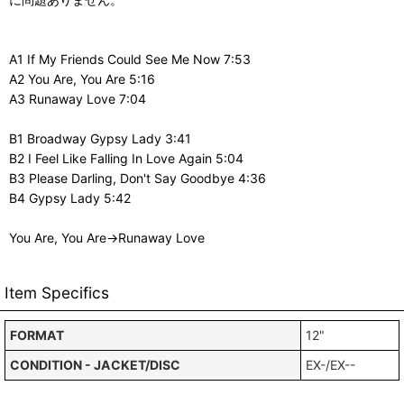
A1 If My Friends Could See Me Now 7:53
A2 You Are, You Are 5:16
A3 Runaway Love 7:04
B1 Broadway Gypsy Lady 3:41
B2 I Feel Like Falling In Love Again 5:04
B3 Please Darling, Don't Say Goodbye 4:36
B4 Gypsy Lady 5:42
You Are, You Are→Runaway Love
Item Specifics
FORMAT
12"
CONDITION - JACKET/DISC
EX-/EX--