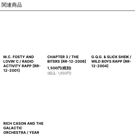
関連商品
M.C. FOSTY AND
CHAPTER 3 / THE
G.Q.G. & SLICK SHEIK /
LOVIN' C / RADIO
BITERS
[
RR-12-2008
]
WILD BOYS RAPP
[
RR-
ACTIVITY RAPP
[
RR-
12-2004
]
1,500
円
(税別)
12-2001
]
(
税込
:
1,650
円
)
RICH CASON AND THE
GALACTIC
ORCHESTRA / YEAR