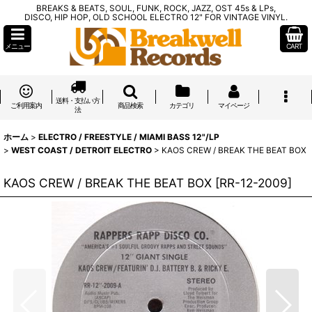
BREAKS & BEATS, SOUL, FUNK, ROCK, JAZZ, OST 45s & LPs,
DISCO, HIP HOP, OLD SCHOOL ELECTRO 12" FOR VINTAGE VINYL.
メニュー
CART
送料・支払い方
ご利用案内
商品検索
カテゴリ
マイページ
法
ホーム
>
ELECTRO / FREESTYLE / MIAMI BASS 12"/LP
>
WEST COAST / DETROIT ELECTRO
>
KAOS CREW / BREAK THE BEAT BOX
KAOS CREW / BREAK THE BEAT BOX
[
RR-12-2009
]