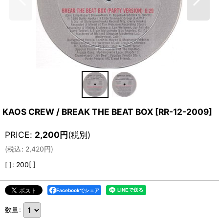
KAOS CREW / BREAK THE BEAT BOX
[
RR-12-2009
]
PRICE
:
2,200
円
(税別)
(
税込
:
2,420
円
)
[ ]
:
200[ ]
Facebookでシェア
数量
: