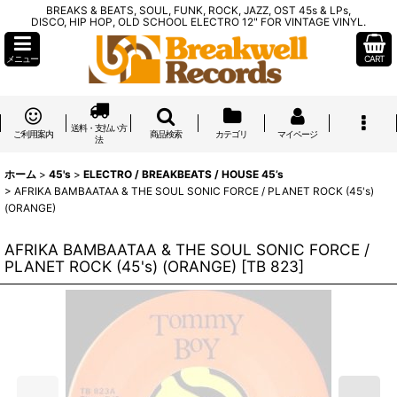
BREAKS & BEATS, SOUL, FUNK, ROCK, JAZZ, OST 45s & LPs,
DISCO, HIP HOP, OLD SCHOOL ELECTRO 12" FOR VINTAGE VINYL.
メニュー
CART
送料・支払い方
ご利用案内
商品検索
カテゴリ
マイページ
法
ホーム
>
45's
>
ELECTRO / BREAKBEATS / HOUSE 45’s
>
AFRIKA BAMBAATAA & THE SOUL SONIC FORCE / PLANET ROCK (45's)
(ORANGE)
AFRIKA BAMBAATAA & THE SOUL SONIC FORCE /
PLANET ROCK (45's) (ORANGE)
[
TB 823
]