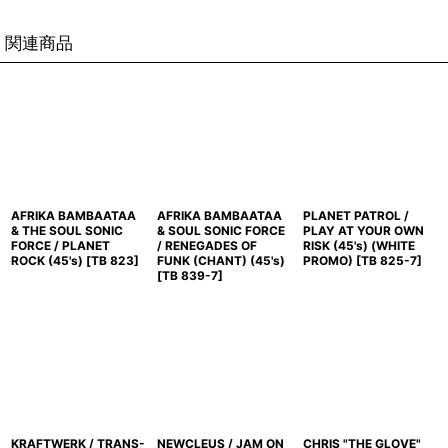
関連商品
AFRIKA BAMBAATAA
AFRIKA BAMBAATAA
PLANET PATROL /
& THE SOUL SONIC
& SOUL SONIC FORCE
PLAY AT YOUR OWN
FORCE / PLANET
/ RENEGADES OF
RISK (45's) (WHITE
ROCK (45's)
[
TB 823
]
FUNK (CHANT) (45's)
PROMO)
[
TB 825-7
]
[
TB 839-7
]
KRAFTWERK / TRANS-
NEWCLEUS / JAM ON
CHRIS "THE GLOVE"