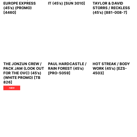
EUROPE EXPRESS
IT (45's)
[
SUN 3010
]
TAYLOR & DAVID
(45's) (PROMO)
STORRS / RECKLESS
[
4460
]
(45's)
[
881-008-7
]
THE JONZUN CREW /
PAUL HARDCASTLE /
HOT STREAK / BODY
PACK JAM (LOOK OUT
RAIN FOREST (45's)
WORK (45's)
[
EZS-
FOR THE OVC) (45's)
[
PRO-5059
]
4503
]
(WHITE PROMO)
[
TB
826
]