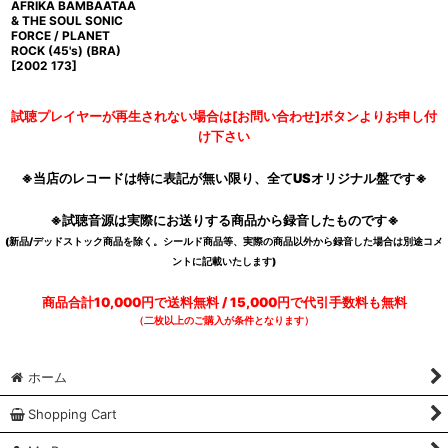
AFRIKA BAMBAATAA
& THE SOUL SONIC
FORCE / PLANET
ROCK (45's) (BRA)
[
2002 173
]
試聴プレイヤーが再生されない場合は[お問い合わせ]ボタンよりお申し付
け下さい
※当店のレコードは特に表記が無い限り、全てUSオリジナル盤です※
※試聴音源は実際にお送りする商品から録音したものです※
(新品/デッドストック商品を除く。シールド商品等、実際の商品以外から録音した場合は別途コメ
ントに記載いたします)
商品合計10,000円で送料無料 / 15,000円で代引手数料も無料
（二枚以上のご購入が条件となります）
ホーム
Shopping Cart