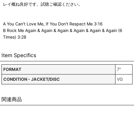
レイ概ね良好です。試聴ご確認ください。
A You Can't Love Me, If You Don't Respect Me 3:16
B Rock Me Again & Again & Again & Again & Again & Again (6
Times) 3:28
Item Specifics
FORMAT
7"
CONDITION - JACKET/DISC
VG
関連商品