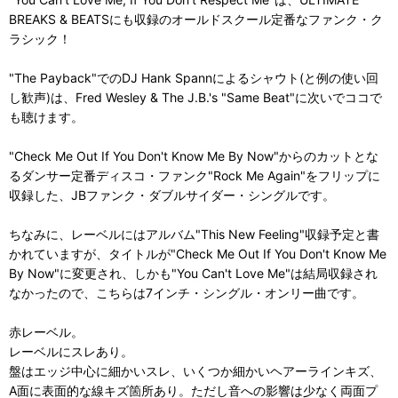
BREAKS & BEATSにも収録のオールドスクール定番なファンク・ク
ラシック！
"The Payback"でのDJ Hank Spannによるシャウト(と例の使い回
し歓声)は、Fred Wesley & The J.B.'s "Same Beat"に次いでココで
も聴けます。
"Check Me Out If You Don't Know Me By Now"からのカットとな
るダンサー定番ディスコ・ファンク"Rock Me Again"をフリップに
収録した、JBファンク・ダブルサイダー・シングルです。
ちなみに、レーベルにはアルバム"This New Feeling"収録予定と書
かれていますが、タイトルが"Check Me Out If You Don't Know Me
By Now"に変更され、しかも"You Can't Love Me"は結局収録され
なかったので、こちらは7インチ・シングル・オンリー曲です。
赤レーベル。
レーベルにスレあり。
盤はエッジ中心に細かいスレ、いくつか細かいヘアーラインキズ、
A面に表面的な線キズ箇所あり。ただし音への影響は少なく両面プ