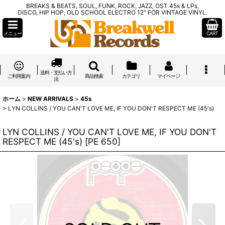
BREAKS & BEATS, SOUL, FUNK, ROCK, JAZZ, OST 45s & LPs,
DISCO, HIP HOP, OLD SCHOOL ELECTRO 12" FOR VINTAGE VINYL.
メニュー
CART
送料・支払い方
ご利用案内
商品検索
カテゴリ
マイページ
法
ホーム
>
NEW ARRIVALS
>
45s
>
LYN COLLINS / YOU CAN'T LOVE ME, IF YOU DON'T RESPECT ME (45's)
LYN COLLINS / YOU CAN'T LOVE ME, IF YOU DON'T
RESPECT ME (45's)
[
PE 650
]