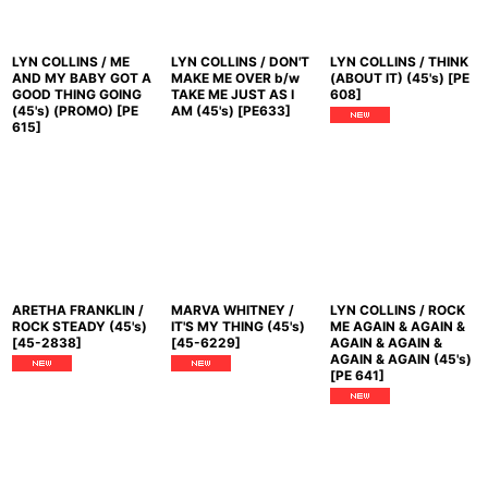
LYN COLLINS / ME
LYN COLLINS / DON'T
LYN COLLINS / THINK
AND MY BABY GOT A
MAKE ME OVER b/w
(ABOUT IT) (45's)
[
PE
GOOD THING GOING
TAKE ME JUST AS I
608
]
(45's) (PROMO)
[
PE
AM (45's)
[
PE633
]
615
]
ARETHA FRANKLIN /
MARVA WHITNEY /
LYN COLLINS / ROCK
ROCK STEADY (45's)
IT'S MY THING (45's)
ME AGAIN & AGAIN &
[
45-2838
]
[
45-6229
]
AGAIN & AGAIN &
AGAIN & AGAIN (45's)
[
PE 641
]