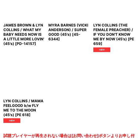
JAMES BROWN & LYN
MYRA BARNES (VICKI
LYN COLLINS (THE
COLLINS / WHAT MY
ANDERSON) / SUPER
FEMALE PREACHER) /
BABY NEEDS NOW IS
GOOD (45's)
[
45-
IF YOU DON'T KNOW
A LITTLE MORE LOVIN'
6344
]
ME BY NOW (45's)
[
PE
(45's)
[
PD-14157
]
659
]
LYN COLLINS / MAMA
FEELGOOD b/w FLY
ME TO THE MOON
(45's)
[
PE 618
]
試聴プレイヤーが再生されない場合は[お問い合わせ]ボタンよりお申し付