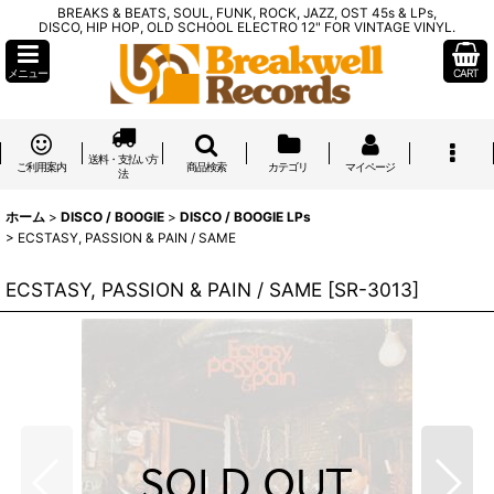
BREAKS & BEATS, SOUL, FUNK, ROCK, JAZZ, OST 45s & LPs,
DISCO, HIP HOP, OLD SCHOOL ELECTRO 12" FOR VINTAGE VINYL.
メニュー
CART
送料・支払い方
ご利用案内
商品検索
カテゴリ
マイページ
法
ホーム
>
DISCO / BOOGIE
>
DISCO / BOOGIE LPs
>
ECSTASY, PASSION & PAIN / SAME
ECSTASY, PASSION & PAIN / SAME
[
SR-3013
]