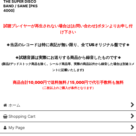
THE SUPER DISCO
BAND / SAME
[
PKS
4000
]
試聴プレイヤーが再生されない場合は[お問い合わせ]ボタンよりお申し付
け下さい
※当店のレコードは特に表記が無い限り、全てUSオリジナル盤です※
※試聴音源は実際にお送りする商品から録音したものです※
(新品/デッドストック商品を除く。シールド商品等、実際の商品以外から録音した場合は別途コメ
ントに記載いたします)
商品合計10,000円で送料無料 / 15,000円で代引手数料も無料
（二枚以上のご購入が条件となります）
ホーム
Shopping Cart
My Page