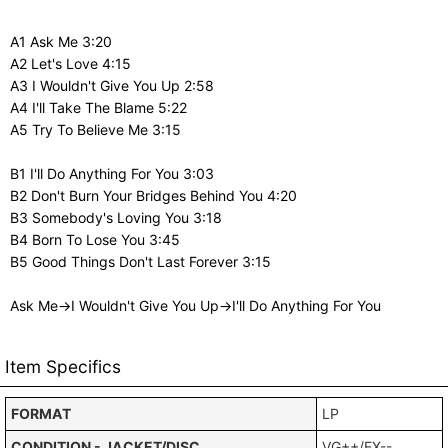
A1 Ask Me 3:20
A2 Let's Love 4:15
A3 I Wouldn't Give You Up 2:58
A4 I'll Take The Blame 5:22
A5 Try To Believe Me 3:15
B1 I'll Do Anything For You 3:03
B2 Don't Burn Your Bridges Behind You 4:20
B3 Somebody's Loving You 3:18
B4 Born To Lose You 3:45
B5 Good Things Don't Last Forever 3:15
Ask Me→I Wouldn't Give You Up→I'll Do Anything For You
Item Specifics
FORMAT
LP
CONDITION - JACKET/DISC
VG++/EX--