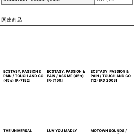
関連商品
ECSTASY, PASSION &
ECSTASY, PASSION &
ECSTASY, PASSION &
PAIN / TOUCH AND GO
PAIN / ASK ME (45's)
PAIN / TOUCH AND GO
(45's)
[
R-7182
]
[
R-7159
]
(12)
[
RD 2003
]
THE UNIVERSAL
LUV YOU MADLY
MOTOWN SOUNDS /