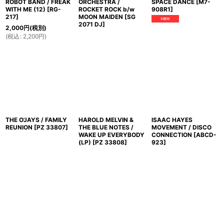
ROBOT BAND / FREAK
ORCHESTRA /
SPACE DANCE
[
M7-
WITH ME (12)
[
RG-
ROCKET ROCK b/w
908R1
]
217
]
MOON MAIDEN
[
SG
2071 DJ
]
2,000
円
(税別)
(
税込
:
2,200
円
)
THE O'JAYS / FAMILY
HAROLD MELVIN &
ISAAC HAYES
REUNION
[
PZ 33807
]
THE BLUE NOTES /
MOVEMENT / DISCO
WAKE UP EVERYBODY
CONNECTION
[
ABCD-
(LP)
[
PZ 33808
]
923
]