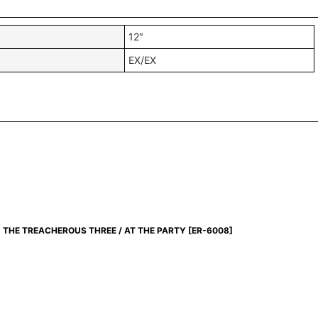
12"
EX/EX
THE TREACHEROUS THREE / AT THE PARTY
[
ER-6008
]