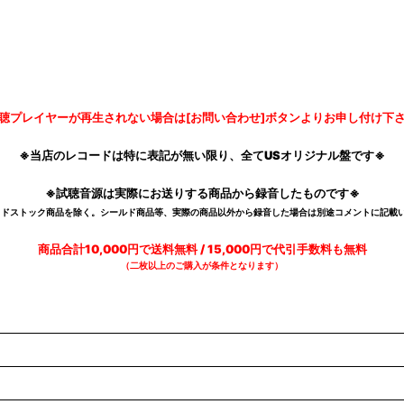
聴プレイヤーが再生されない場合は[お問い合わせ]ボタンよりお申し付け下
※当店のレコードは特に表記が無い限り、全てUSオリジナル盤です※
※試聴音源は実際にお送りする商品から録音したものです※
デッドストック商品を除く。シールド商品等、実際の商品以外から録音した場合は別途コメントに記載い
商品合計10,000円で送料無料 / 15,000円で代引手数料も無料
（二枚以上のご購入が条件となります）