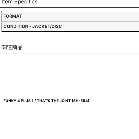
Item Specifics
FORMAT
CONDITION - JACKET/DISC
関連商品
FUNKY 4 PLUS 1 / THAT'S THE JOINT
[
SH-554
]