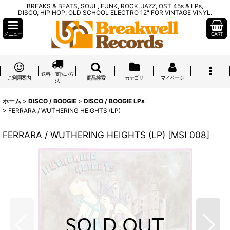
BREAKS & BEATS, SOUL, FUNK, ROCK, JAZZ, OST 45s & LPs,
DISCO, HIP HOP, OLD SCHOOL ELECTRO 12" FOR VINTAGE VINYL.
メニュー
CART
送料・支払い方
ご利用案内
商品検索
カテゴリ
マイページ
法
ホーム
>
DISCO / BOOGIE
>
DISCO / BOOGIE LPs
>
FERRARA / WUTHERING HEIGHTS (LP)
FERRARA / WUTHERING HEIGHTS (LP)
[
MSI 008
]