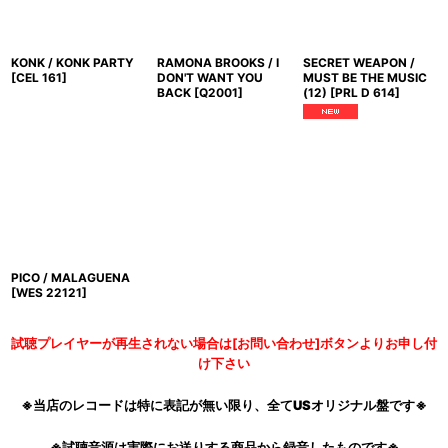
KONK / KONK PARTY
RAMONA BROOKS / I
SECRET WEAPON /
[
CEL 161
]
DON'T WANT YOU
MUST BE THE MUSIC
BACK
[
Q2001
]
(12)
[
PRL D 614
]
PICO / MALAGUENA
[
WES 22121
]
試聴プレイヤーが再生されない場合は[お問い合わせ]ボタンよりお申し付
け下さい
※当店のレコードは特に表記が無い限り、全てUSオリジナル盤です※
※試聴音源は実際にお送りする商品から録音したものです※