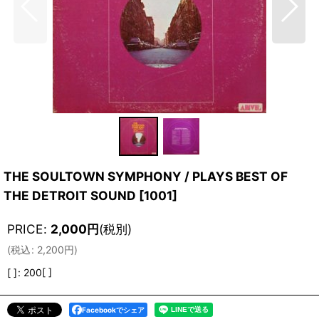
THE SOULTOWN SYMPHONY / PLAYS BEST OF
THE DETROIT SOUND
[
1001
]
PRICE
:
2,000
円
(税別)
(
税込
:
2,200
円
)
[ ]
:
200[ ]
Facebookでシェア