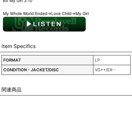
B5 My Girl 3:10
My Whole World Ended→Love Child→My Girl
Item Specifics
FORMAT
LP
CONDITION - JACKET/DISC
VG++/EX--
関連商品