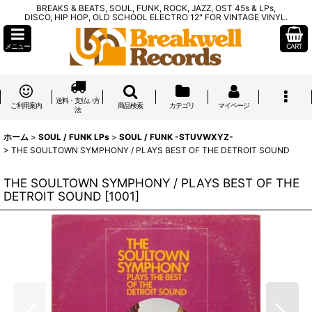
BREAKS & BEATS, SOUL, FUNK, ROCK, JAZZ, OST 45s & LPs,
DISCO, HIP HOP, OLD SCHOOL ELECTRO 12" FOR VINTAGE VINYL.
メニュー
CART
送料・支払い方
ご利用案内
商品検索
カテゴリ
マイページ
法
ホーム
>
SOUL / FUNK LPs
>
SOUL / FUNK -STUVWXYZ-
>
THE SOULTOWN SYMPHONY / PLAYS BEST OF THE DETROIT SOUND
THE SOULTOWN SYMPHONY / PLAYS BEST OF THE
DETROIT SOUND
[
1001
]