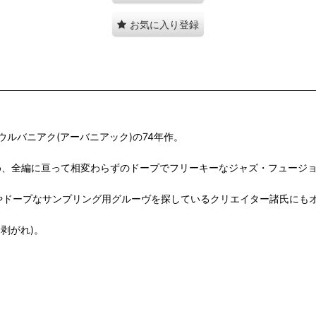
お気に入り登録
ルバニアク(アーバニアック)の74年作。
はじめ、全編に亘って相変わらずのドープでフリーキーなジャズ・フュージ
好きな方やドープなサンプリング用グルーヴを探しているクリエイター諸氏にも
剥がれ)。