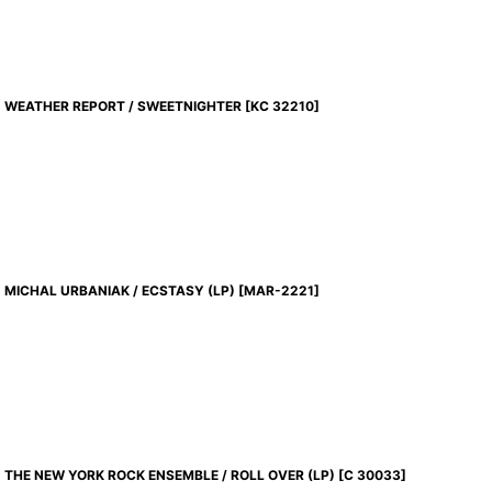
WEATHER REPORT / SWEETNIGHTER
[
KC 32210
]
MICHAL URBANIAK / ECSTASY (LP)
[
MAR-2221
]
THE NEW YORK ROCK ENSEMBLE / ROLL OVER (LP)
[
C 30033
]