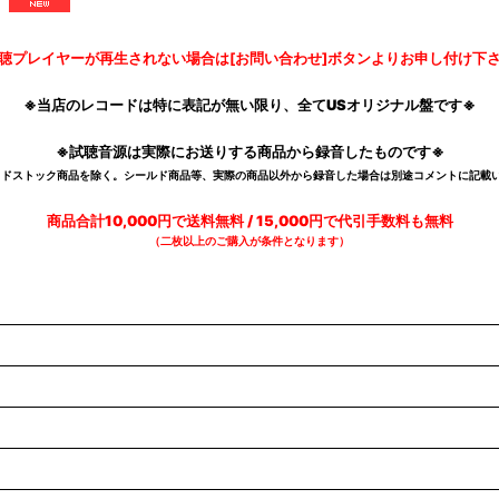
聴プレイヤーが再生されない場合は[お問い合わせ]ボタンよりお申し付け下
※当店のレコードは特に表記が無い限り、全てUSオリジナル盤です※
※試聴音源は実際にお送りする商品から録音したものです※
デッドストック商品を除く。シールド商品等、実際の商品以外から録音した場合は別途コメントに記載い
商品合計10,000円で送料無料 / 15,000円で代引手数料も無料
（二枚以上のご購入が条件となります）