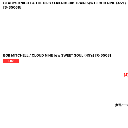
GLADYS KNIGHT & THE PIPS / FRIENDSHIP TRAIN b/w CLOUD NINE (45's)
[
S-35068
]
BOB MITCHELL / CLOUD NINE b/w SWEET SOUL (45's)
[
R-5503
]
試
(新品/