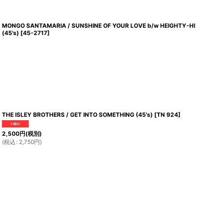
MONGO SANTAMARIA / SUNSHINE OF YOUR LOVE b/w HEIGHTY-HI
(45's)
[
45-2717
]
THE ISLEY BROTHERS / GET INTO SOMETHING (45's)
[
TN 924
]
2,500
円
(税別)
(
税込
:
2,750
円
)