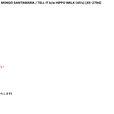
MONGO SANTAMARIA / TELL IT b/w HIPPO WALK (45's)
[
45-2794
]
さい
たします)