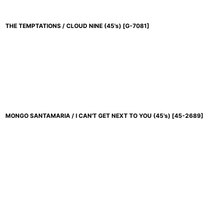
THE TEMPTATIONS / CLOUD NINE (45's)
[
G-7081
]
MONGO SANTAMARIA / I CAN'T GET NEXT TO YOU (45's)
[
45-2689
]