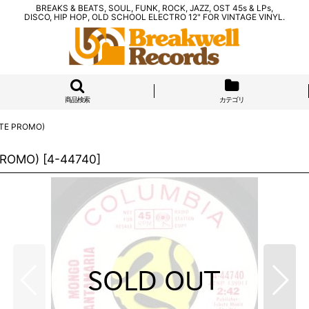
BREAKS & BEATS, SOUL, FUNK, ROCK, JAZZ, OST 45s & LPs,
DISCO, HIP HOP, OLD SCHOOL ELECTRO 12" FOR VINTAGE VINYL.
商品検索
カテゴリ
ITE PROMO)
PROMO)
[
4-44740
]