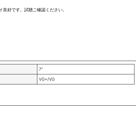
イ良好です。試聴ご確認ください。
7"
VG+/VG