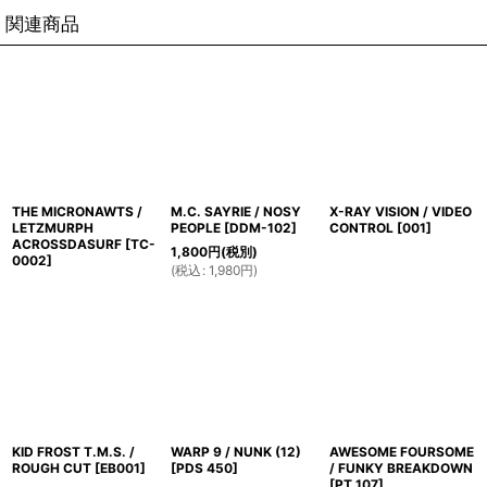
関連商品
THE MICRONAWTS /
M.C. SAYRIE / NOSY
X-RAY VISION / VIDEO
LETZMURPH
PEOPLE
[
DDM-102
]
CONTROL
[
001
]
ACROSSDASURF
[
TC-
1,800
円
(税別)
0002
]
(
税込
:
1,980
円
)
KID FROST T.M.S. /
WARP 9 / NUNK (12)
AWESOME FOURSOME
ROUGH CUT
[
EB001
]
[
PDS 450
]
/ FUNKY BREAKDOWN
[
PT 107
]