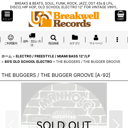
BREAKS & BEATS, SOUL, FUNK, ROCK, JAZZ, OST 45s & LPs,
DISCO, HIP HOP, OLD SCHOOL ELECTRO 12" FOR VINTAGE VINYL.
メニュー
CART
送料・支払い方
ご利用案内
商品検索
カテゴリ
マイページ
法
ホーム
>
ELECTRO / FREESTYLE / MIAMI BASS 12"/LP
>
80'S OLD SCHOOL ELECTRO
>
THE BUGGERS / THE BUGGER GROOVE
THE BUGGERS / THE BUGGER GROOVE
[
A-92
]