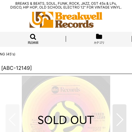
BREAKS & BEATS, SOUL, FUNK, ROCK, JAZZ, OST 45s & LPs,
DISCO, HIP HOP, OLD SCHOOL ELECTRO 12" FOR VINTAGE VINYL.
商品検索
カテゴリ
NG (45's)
[
ABC-12149
]