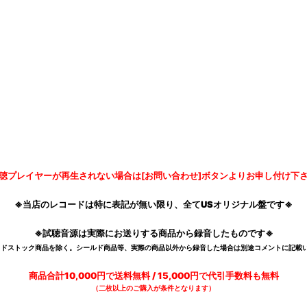
聴プレイヤーが再生されない場合は[お問い合わせ]ボタンよりお申し付け下
※当店のレコードは特に表記が無い限り、全てUSオリジナル盤です※
※試聴音源は実際にお送りする商品から録音したものです※
デッドストック商品を除く。シールド商品等、実際の商品以外から録音した場合は別途コメントに記載い
商品合計10,000円で送料無料 / 15,000円で代引手数料も無料
（二枚以上のご購入が条件となります）