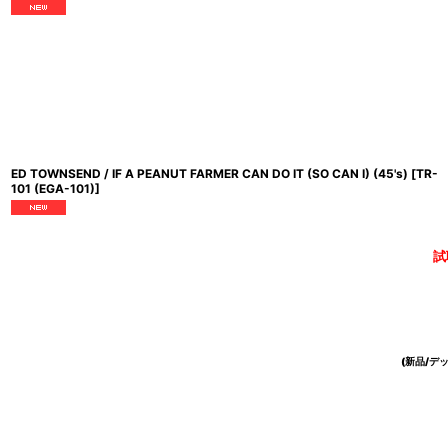
ED TOWNSEND / IF A PEANUT FARMER CAN DO IT (SO CAN I) (45's)
[
TR-
101 (EGA-101)
]
試
(新品/