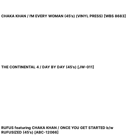
CHAKA KHAN / I'M EVERY WOMAN (45's) (VINYL PRESS)
[
WBS 8683
]
THE CONTINENTAL 4 / DAY BY DAY (45's)
[
JW-011
]
RUFUS featuring CHAKA KHAN / ONCE YOU GET STARTED b/w
RUFUSIZED (45's)
[
ABC-12066
]