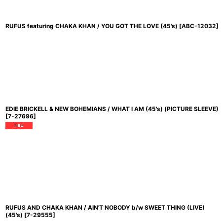
RUFUS featuring CHAKA KHAN / YOU GOT THE LOVE (45's)
[
ABC-12032
]
EDIE BRICKELL & NEW BOHEMIANS / WHAT I AM (45's) (PICTURE SLEEVE)
[
7-27696
]
RUFUS AND CHAKA KHAN / AIN'T NOBODY b/w SWEET THING (LIVE)
(45's)
[
7-29555
]