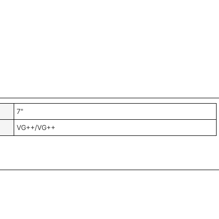
7"
VG++/VG++