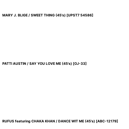
MARY J. BLIGE / SWEET THING (45's)
[
UPST7 54586
]
PATTI AUSTIN / SAY YOU LOVE ME (45's)
[
OJ-33
]
RUFUS featuring CHAKA KHAN / DANCE WIT ME (45's)
[
ABC-12179
]