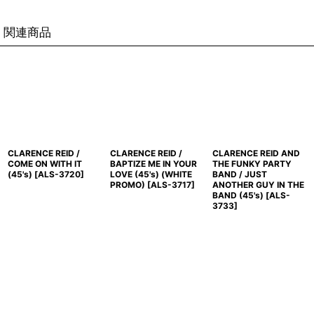
関連商品
CLARENCE REID /
CLARENCE REID /
CLARENCE REID AND
COME ON WITH IT
BAPTIZE ME IN YOUR
THE FUNKY PARTY
(45's)
[
ALS-3720
]
LOVE (45's) (WHITE
BAND / JUST
PROMO)
[
ALS-3717
]
ANOTHER GUY IN THE
BAND (45's)
[
ALS-
3733
]