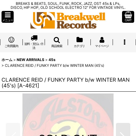
BREAKS & BEATS, SOUL, FUNK, ROCK, JAZZ, OST 45s & LPs,
DISCO, HIP HOP, OLD SCHOOL ELECTRO 12" FOR VINTAGE VINYL.
メニュー
CART
送料・支払い方
ご利用案内
商品検索
カテゴリ
マイページ
法
ホーム
>
NEW ARRIVALS
>
45s
>
CLARENCE REID / FUNKY PARTY b/w WINTER MAN (45's)
CLARENCE REID / FUNKY PARTY b/w WINTER MAN
(45's)
[
A-4621
]