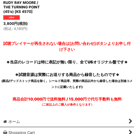
RUDY RAY MOORE /
THE TURNING POINT
(45's)
[
KS 4570
]
3,800
円
(税別)
(
税込
:
4,180
円
)
試聴プレイヤーが再生されない場合は[お問い合わせ]ボタンよりお申し付
け下さい
※当店のレコードは特に表記が無い限り、全てUSオリジナル盤です※
※試聴音源は実際にお送りする商品から録音したものです※
(新品/デッドストック商品を除く。シールド商品等、実際の商品以外から録音した場合は別途コメ
ントに記載いたします)
商品合計10,000円で送料無料 / 15,000円で代引手数料も無料
（二枚以上のご購入が条件となります）
ホーム
Shopping Cart