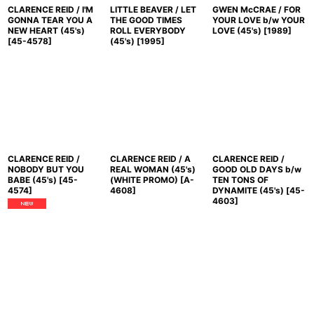
CLARENCE REID / I'M
LITTLE BEAVER / LET
GWEN McCRAE / FOR
GONNA TEAR YOU A
THE GOOD TIMES
YOUR LOVE b/w YOUR
NEW HEART (45's)
ROLL EVERYBODY
LOVE (45's)
[
1989
]
[
45-4578
]
(45's)
[
1995
]
CLARENCE REID /
CLARENCE REID / A
CLARENCE REID /
NOBODY BUT YOU
REAL WOMAN (45's)
GOOD OLD DAYS b/w
BABE (45's)
[
45-
(WHITE PROMO)
[
A-
TEN TONS OF
4574
]
4608
]
DYNAMITE (45's)
[
45-
4603
]