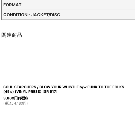
FORMAT
CONDITION - JACKET/DISC
関連商品
SOUL SEARCHERS / BLOW YOUR WHISTLE b/w FUNK TO THE FOLKS
(45's) (VINYL PRESS)
[
SR 517
]
3,800
円
(税別)
(
税込
:
4,180
円
)