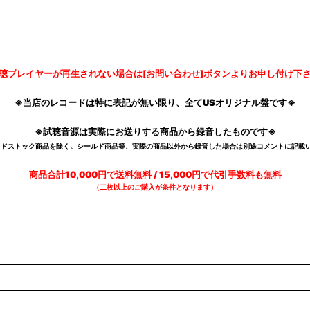
聴プレイヤーが再生されない場合は[お問い合わせ]ボタンよりお申し付け下
※当店のレコードは特に表記が無い限り、全てUSオリジナル盤です※
※試聴音源は実際にお送りする商品から録音したものです※
デッドストック商品を除く。シールド商品等、実際の商品以外から録音した場合は別途コメントに記載い
商品合計10,000円で送料無料 / 15,000円で代引手数料も無料
（二枚以上のご購入が条件となります）