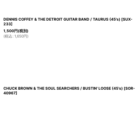
DENNIS COFFEY & THE DETROIT GUITAR BAND / TAURUS (45's)
[
SUX-
233
]
1,500
円
(税別)
(
税込
:
1,650
円
)
CHUCK BROWN & THE SOUL SEARCHERS / BUSTIN' LOOSE (45's)
[
SOR-
40967
]