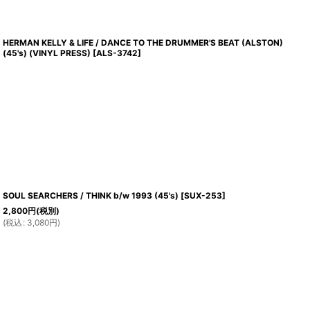
HERMAN KELLY & LIFE / DANCE TO THE DRUMMER'S BEAT (ALSTON)
(45's) (VINYL PRESS)
[
ALS-3742
]
SOUL SEARCHERS / THINK b/w 1993 (45's)
[
SUX-253
]
2,800
円
(税別)
(
税込
:
3,080
円
)