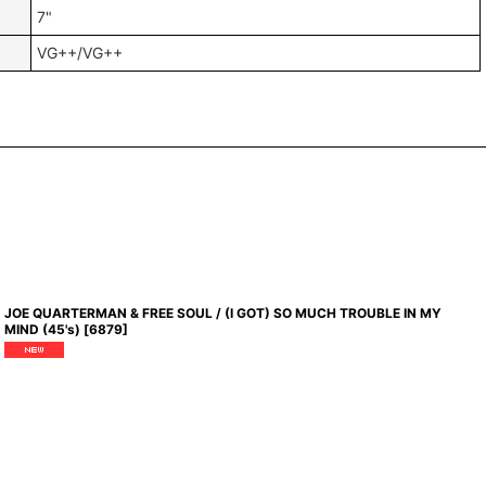
7"
VG++/VG++
JOE QUARTERMAN & FREE SOUL / (I GOT) SO MUCH TROUBLE IN MY
MIND (45's)
[
6879
]