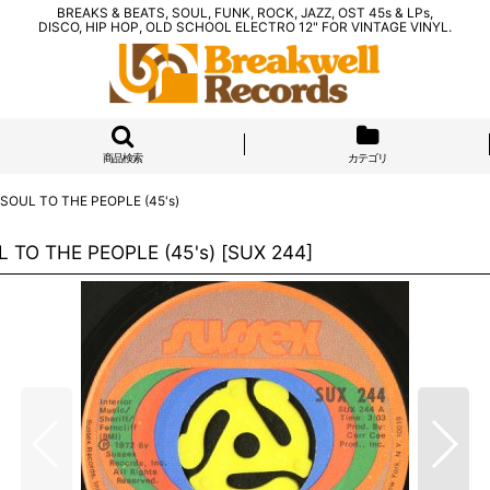
BREAKS & BEATS, SOUL, FUNK, ROCK, JAZZ, OST 45s & LPs,
DISCO, HIP HOP, OLD SCHOOL ELECTRO 12" FOR VINTAGE VINYL.
商品検索
カテゴリ
 SOUL TO THE PEOPLE (45's)
 TO THE PEOPLE (45's)
[
SUX 244
]