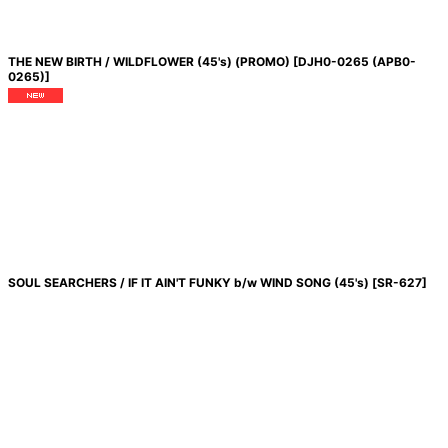
THE NEW BIRTH / WILDFLOWER (45's) (PROMO)
[
DJH0-0265 (APB0-
0265)
]
SOUL SEARCHERS / IF IT AIN'T FUNKY b/w WIND SONG (45's)
[
SR-627
]