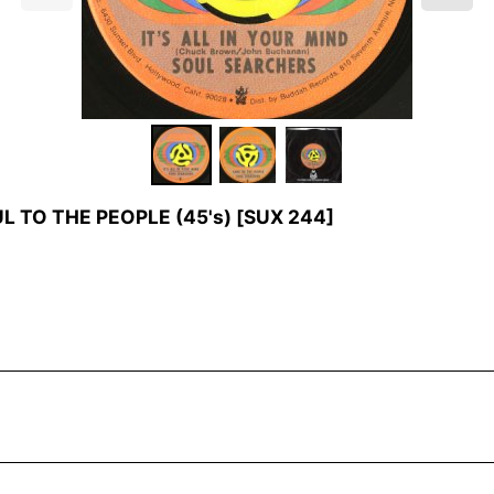
L TO THE PEOPLE (45's)
[
SUX 244
]