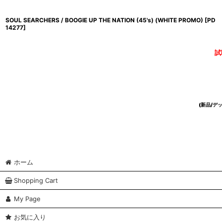
SOUL SEARCHERS / BOOGIE UP THE NATION (45's) (WHITE PROMO)
[
PD
14277
]
試
(新品/
ホーム
Shopping Cart
My Page
お気に入り