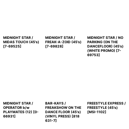
MIDNIGHT STAR /
MIDNIGHT STAR /
MIDNIGHT STAR / NO
MIDAS TOUCH (45's)
FREAK-A-ZOID (45's)
PARKING (ON THE
[
7-69525
]
[
7-69828
]
DANCEFLOOR) (45's)
(WHITE PROMO)
[
7-
69753
]
MIDNIGHT STAR /
BAR-KAYS /
FREESTYLE EXPRESS /
OPERATOR b/w
FREAKSHOW ON THE
FREESTYLE (45's)
PLAYMATES (12)
[
0-
DANCE FLOOR (45's)
[
MSI-1102
]
66931
]
(VINYL PRESS)
[
818
631-7
]