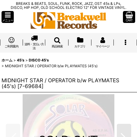
BREAKS & BEATS, SOUL, FUNK, ROCK, JAZZ, OST 45s & LPs,
DISCO, HIP HOP, OLD SCHOOL ELECTRO 12" FOR VINTAGE VINYL.
メニュー
CART
送料・支払い方
ご利用案内
商品検索
カテゴリ
マイページ
法
ホーム
>
45's
>
DISCO 45's
>
MIDNIGHT STAR / OPERATOR b/w PLAYMATES (45's)
MIDNIGHT STAR / OPERATOR b/w PLAYMATES
(45's)
[
7-69684
]