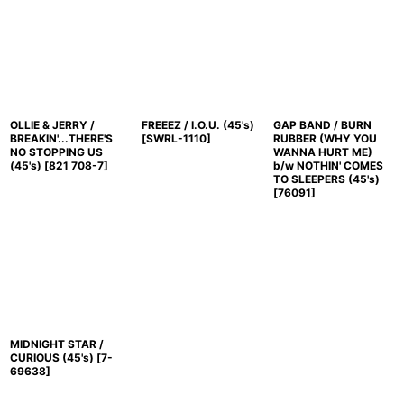
OLLIE & JERRY /
FREEEZ / I.O.U. (45's)
GAP BAND / BURN
BREAKIN'...THERE'S
[
SWRL-1110
]
RUBBER (WHY YOU
NO STOPPING US
WANNA HURT ME)
(45's)
[
821 708-7
]
b/w NOTHIN' COMES
TO SLEEPERS (45's)
[
76091
]
MIDNIGHT STAR /
CURIOUS (45's)
[
7-
69638
]