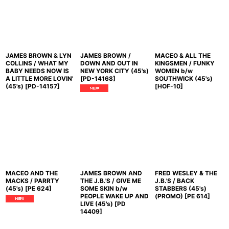
JAMES BROWN & LYN
JAMES BROWN /
MACEO & ALL THE
COLLINS / WHAT MY
DOWN AND OUT IN
KINGSMEN / FUNKY
BABY NEEDS NOW IS
NEW YORK CITY (45's)
WOMEN b/w
A LITTLE MORE LOVIN'
[
PD-14168
]
SOUTHWICK (45's)
(45's)
[
PD-14157
]
[
HOF-10
]
MACEO AND THE
JAMES BROWN AND
FRED WESLEY & THE
MACKS / PARRTY
THE J.B.'S / GIVE ME
J.B.'S / BACK
(45's)
[
PE 624
]
SOME SKIN b/w
STABBERS (45's)
PEOPLE WAKE UP AND
(PROMO)
[
PE 614
]
LIVE (45's)
[
PD
14409
]