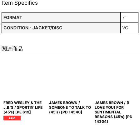
Item Specifics
FORMAT
7"
CONDITION - JACKET/DISC
VG
関連商品
FRED WESLEY & THE
JAMES BROWN /
JAMES BROWN / (I
J.B.'S / SPORTIN' LIFE
SOMEONE TO TALK TO
LOVE YOU) FOR
(45's)
[
PE 619
]
(45's)
[
PD 14540
]
SENTIMENTAL
REASONS (45's)
[
PD
14304
]