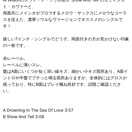
ト・カヴァーと、
両面共にメイシオがブロウするメロウ・サックスにメロウなコーラ
スを従えた、濃厚ソウルなヴァージョンでオススメのシングルで
す！
嬉しい7インチ・シングルでどうぞ。両面付きの方が見かけない印象
の一枚です。
赤レーベル。
レーベルに薄いスレ。
盤はA面にいくつか短く深い線キズ、細かい小キズ箇所あり。A面イ
ントロや中盤でプチっと鳴る箇所ありますが、全体的にはグロスが
残っており、特にB面はプレイ概ね良好です。試聴ご確認くださ
い。
A Drowning In The Sea Of Love 3:57
B Show And Tell 3:08