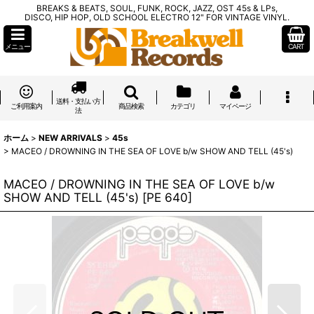
BREAKS & BEATS, SOUL, FUNK, ROCK, JAZZ, OST 45s & LPs,
DISCO, HIP HOP, OLD SCHOOL ELECTRO 12" FOR VINTAGE VINYL.
メニュー
CART
送料・支払い方
ご利用案内
商品検索
カテゴリ
マイページ
法
ホーム
>
NEW ARRIVALS
>
45s
>
MACEO / DROWNING IN THE SEA OF LOVE b/w SHOW AND TELL (45's)
MACEO / DROWNING IN THE SEA OF LOVE b/w
SHOW AND TELL (45's)
[
PE 640
]