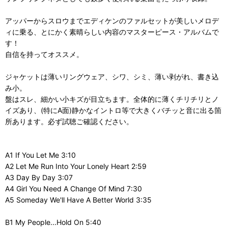
アッパーからスロウまでエディケンのファルセットが美しいメロデ
ィに乗る、とにかく素晴らしい内容のマスターピース・アルバムで
す！
自信を持ってオススメ。
ジャケットは薄いリングウェア、シワ、シミ、薄い剥がれ、書き込
み小。
盤はスレ、細かい小キズが目立ちます。全体的に薄くチリチリとノ
イズあり、(特にA面)静かなイントロ等で大きくバチッと音に出る箇
所あります。必ず試聴ご確認ください。
A1 If You Let Me 3:10
A2 Let Me Run Into Your Lonely Heart 2:59
A3 Day By Day 3:07
A4 Girl You Need A Change Of Mind 7:30
A5 Someday We'll Have A Better World 3:35
B1 My People...Hold On 5:40