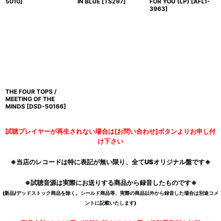
5010
]
IN BLUE
[
TS297
]
FOR YOU (LP)
[
AFL1-
3963
]
THE FOUR TOPS /
MEETING OF THE
MINDS
[
DSD-50166
]
試聴プレイヤーが再生されない場合は[お問い合わせ]ボタンよりお申し付
け下さい
※当店のレコードは特に表記が無い限り、全てUSオリジナル盤です※
※試聴音源は実際にお送りする商品から録音したものです※
(新品/デッドストック商品を除く。シールド商品等、実際の商品以外から録音した場合は別途コメ
ントに記載いたします)