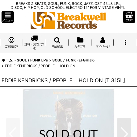
BREAKS & BEATS, SOUL, FUNK, ROCK, JAZZ, OST 45s & LPs,
DISCO, HIP HOP, OLD SCHOOL ELECTRO 12" FOR VINTAGE VINYL.
メニュー
CART
送料・支払い方
ご利用案内
商品検索
カテゴリ
マイページ
法
ホーム
>
SOUL / FUNK LPs
>
SOUL / FUNK -EFGHIJK-
>
EDDIE KENDRICKS / PEOPLE... HOLD ON
EDDIE KENDRICKS / PEOPLE... HOLD ON
[
T 315L
]