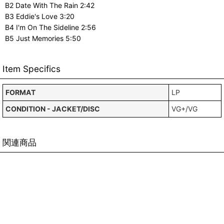
B2 Date With The Rain 2:42
B3 Eddie's Love 3:20
B4 I'm On The Sideline 2:56
B5 Just Memories 5:50
Item Specifics
FORMAT
LP
CONDITION - JACKET/DISC
VG+/VG
関連商品