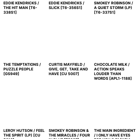
EDDIE KENDRICKS /
EDDIE KENDRICKS /
SMOKEY ROBINSON /
THE HIT MAN
[
T6-
SLICK
[
T6-356S1
]
A QUIET STORM (LP)
338S1
]
[
T6-337S1
]
THE TEMPTATIONS /
CURTIS MAYFIELD /
CHOCOLATE MILK /
PUZZLE PEOPLE
GIVE, GET, TAKE AND
ACTION SPEAKS
[
GS949
]
HAVE
[
CU 5007
]
LOUDER THAN
WORDS
[
APL1-1188
]
LEROY HUTSON / FEEL
SMOKEY ROBINSON &
THE MAIN INGREDIENT
THE SPIRIT (LP)
[
CU
THE MIRACLES / FOUR
/ I ONLY HAVE EYES