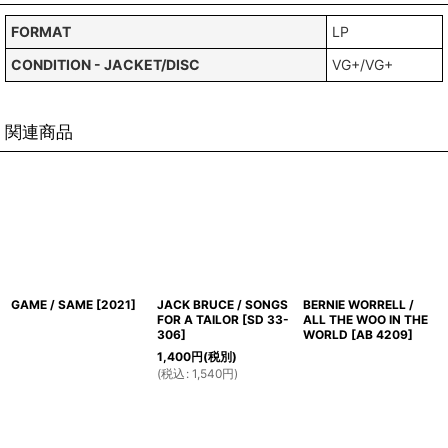
FORMAT
LP
CONDITION - JACKET/DISC
VG+/VG+
関連商品
GAME / SAME
[
2021
]
JACK BRUCE / SONGS
BERNIE WORRELL /
FOR A TAILOR
[
SD 33-
ALL THE WOO IN THE
306
]
WORLD
[
AB 4209
]
1,400
円
(税別)
(
税込
:
1,540
円
)