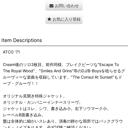
お問い合わせ
お気に入り登録
Item Descriptions
ATCO '71
Cream後のソロ3枚目。前作同様、ブレイクビーツな"Escape To
The Royal Wood"、"Smiles And Grins"等のDJ/B-Boysを唸らせるグ
ルーヴィーな楽曲を収録しています。"The Consul At Sunset"もド
ープ・グルーヴ！！
オリジナル見開き特殊ジャケット。
オリジナル・カンパニーインナースリーヴ。
ジャケットはスレ、シワ、書き込み小。右下ソウマーク小。
レーベルB面書き込み。
盤は全体的に細かいスレあり。演奏の静かな箇所ではバックグラウ
ンド・ノイズあります。必ず試聴ご確認ください。