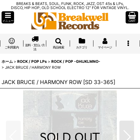
BREAKS & BEATS, SOUL, FUNK, ROCK, JAZZ, OST 45s & LPs,
DISCO, HIP HOP, OLD SCHOOL ELECTRO 12" FOR VINTAGE VINYL.
メニュー
CART
送料・支払い方
ご利用案内
商品検索
カテゴリ
マイページ
法
ホーム
>
ROCK / POP LPs
>
ROCK / POP -GHIJKLMNO-
>
JACK BRUCE / HARMONY ROW
JACK BRUCE / HARMONY ROW
[
SD 33-365
]