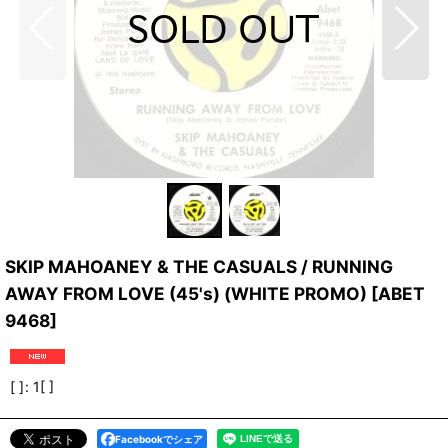
SKIP MAHOANEY & THE CASUALS / RUNNING
AWAY FROM LOVE (45's) (WHITE PROMO)
[
ABET
9468
]
[ ]
:
1[ ]
Facebookでシェア