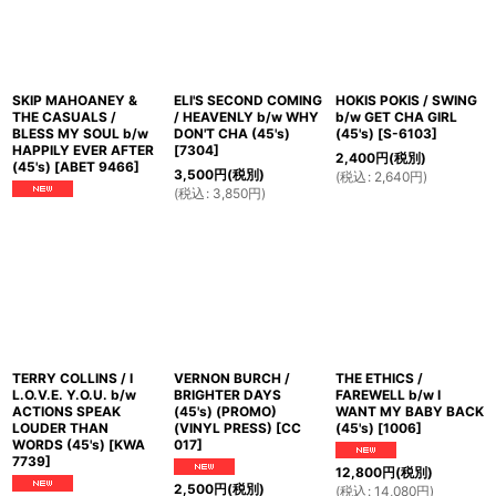
SKIP MAHOANEY &
ELI'S SECOND COMING
HOKIS POKIS / SWING
THE CASUALS /
/ HEAVENLY b/w WHY
b/w GET CHA GIRL
BLESS MY SOUL b/w
DON'T CHA (45's)
(45's)
[
S-6103
]
HAPPILY EVER AFTER
[
7304
]
2,400
円
(税別)
(45's)
[
ABET 9466
]
3,500
円
(税別)
(
税込
:
2,640
円
)
(
税込
:
3,850
円
)
TERRY COLLINS / I
VERNON BURCH /
THE ETHICS /
L.O.V.E. Y.O.U. b/w
BRIGHTER DAYS
FAREWELL b/w I
ACTIONS SPEAK
(45's) (PROMO)
WANT MY BABY BACK
LOUDER THAN
(VINYL PRESS)
[
CC
(45's)
[
1006
]
WORDS (45's)
[
KWA
017
]
7739
]
12,800
円
(税別)
2,500
円
(税別)
(
税込
:
14,080
円
)