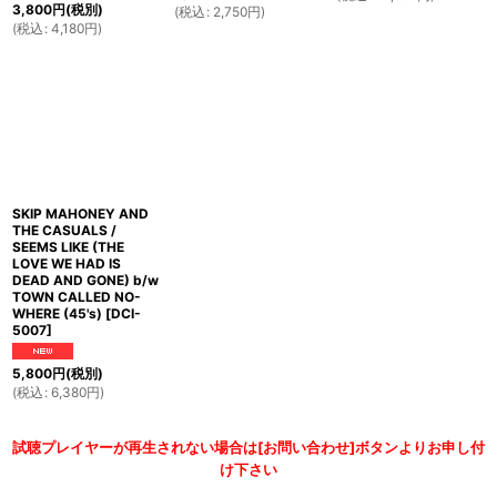
3,800
円
(税別)
(
税込
:
2,750
円
)
(
税込
:
4,180
円
)
SKIP MAHONEY AND
THE CASUALS /
SEEMS LIKE (THE
LOVE WE HAD IS
DEAD AND GONE) b/w
TOWN CALLED NO-
WHERE (45's)
[
DCI-
5007
]
5,800
円
(税別)
(
税込
:
6,380
円
)
試聴プレイヤーが再生されない場合は[お問い合わせ]ボタンよりお申し付
け下さい