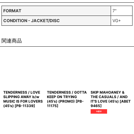
FORMAT
7"
CONDITION - JACKET/DISC
VG+
関連商品
TENDERNESS / LOVE
TENDERNESS / GOTTA
SKIP MAHOANEY &
SLIPPING AWAY b/w
KEEP ON TRYING
THE CASUALS / AND
MUSIC IS FOR LOVERS
(45's) (PROMO)
[
PB-
IT'S LOVE (45's)
[
ABET
(45's)
[
PB-11339
]
11175
]
9465
]