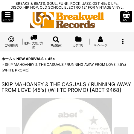
BREAKS & BEATS, SOUL, FUNK, ROCK, JAZZ, OST 45s & LPs,
DISCO, HIP HOP, OLD SCHOOL ELECTRO 12" FOR VINTAGE VINYL.
メニュー
CART
送料・支払い方
ご利用案内
商品検索
カテゴリ
マイページ
法
ホーム
>
NEW ARRIVALS
>
45s
>
SKIP MAHOANEY & THE CASUALS / RUNNING AWAY FROM LOVE (45's)
(WHITE PROMO)
SKIP MAHOANEY & THE CASUALS / RUNNING AWAY
FROM LOVE (45's) (WHITE PROMO)
[
ABET 9468
]