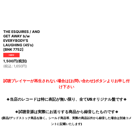
THE ESQUIRES / AND
GET AWAY b/w
EVERYBODY'S
LAUGHING (45's)
[
BNK 7752
]
1,500
円
(税別)
(
税込
:
1,650
円
)
試聴プレイヤーが再生されない場合は[お問い合わせ]ボタンよりお申し付
け下さい
※当店のレコードは特に表記が無い限り、全てUSオリジナル盤です※
※試聴音源は実際にお送りする商品から録音したものです※
(新品/デッドストック商品を除く。シールド商品等、実際の商品以外から録音した場合は別途コメ
ントに記載いたします)