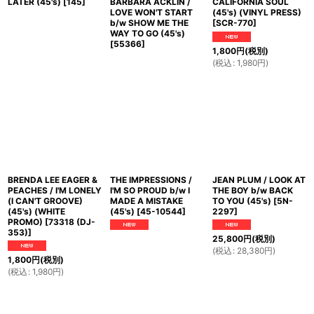
LATER (45's)
[
145
]
BARBARA ACKLIN /
CALIFORNIA SOUL
LOVE WON'T START
(45's) (VINYL PRESS)
b/w SHOW ME THE
[
SCR-770
]
WAY TO GO (45's)
[
55366
]
1,800
円
(税別)
(
税込
:
1,980
円
)
BRENDA LEE EAGER &
THE IMPRESSIONS /
JEAN PLUM / LOOK AT
PEACHES / I'M LONELY
I'M SO PROUD b/w I
THE BOY b/w BACK
(I CAN'T GROOVE)
MADE A MISTAKE
TO YOU (45's)
[
5N-
(45's) (WHITE
(45's)
[
45-10544
]
2297
]
PROMO)
[
73318 (DJ-
353)
]
25,800
円
(税別)
(
税込
:
28,380
円
)
1,800
円
(税別)
(
税込
:
1,980
円
)