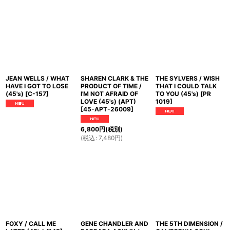
JEAN WELLS / WHAT
SHAREN CLARK & THE
THE SYLVERS / WISH
HAVE I GOT TO LOSE
PRODUCT OF TIME /
THAT I COULD TALK
(45's)
[
C-157
]
I'M NOT AFRAID OF
TO YOU (45's)
[
PR
LOVE (45's) (APT)
1019
]
[
45-APT-26009
]
6,800
円
(税別)
(
税込
:
7,480
円
)
FOXY / CALL ME
GENE CHANDLER AND
THE 5TH DIMENSION /