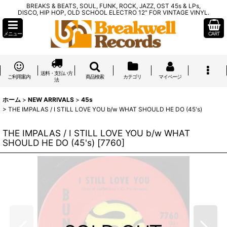
BREAKS & BEATS, SOUL, FUNK, ROCK, JAZZ, OST 45s & LPs,
DISCO, HIP HOP, OLD SCHOOL ELECTRO 12" FOR VINTAGE VINYL.
メニュー
CART
送料・支払い方
ご利用案内
商品検索
カテゴリ
マイページ
法
ホーム
>
NEW ARRIVALS
>
45s
>
THE IMPALAS / I STILL LOVE YOU b/w WHAT SHOULD HE DO (45's)
THE IMPALAS / I STILL LOVE YOU b/w WHAT
SHOULD HE DO (45's)
[
7760
]