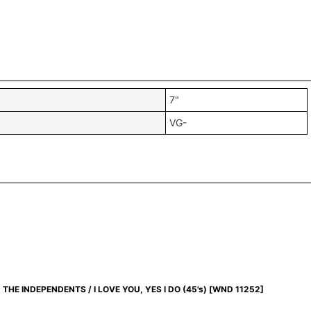
7"
VG-
THE INDEPENDENTS / I LOVE YOU, YES I DO (45's)
[
WND 11252
]