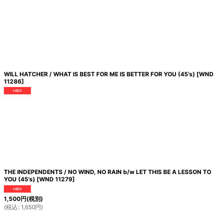
WILL HATCHER / WHAT IS BEST FOR ME IS BETTER FOR YOU (45's)
[
WND
11286
]
THE INDEPENDENTS / NO WIND, NO RAIN b/w LET THIS BE A LESSON TO
YOU (45's)
[
WND 11279
]
1,500
円
(税別)
(
税込
:
1,650
円
)