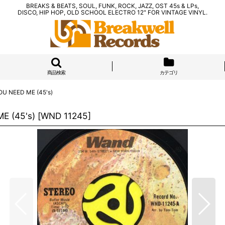
BREAKS & BEATS, SOUL, FUNK, ROCK, JAZZ, OST 45s & LPs,
DISCO, HIP HOP, OLD SCHOOL ELECTRO 12" FOR VINTAGE VINYL.
商品検索
カテゴリ
U NEED ME (45's)
E (45's)
[
WND 11245
]