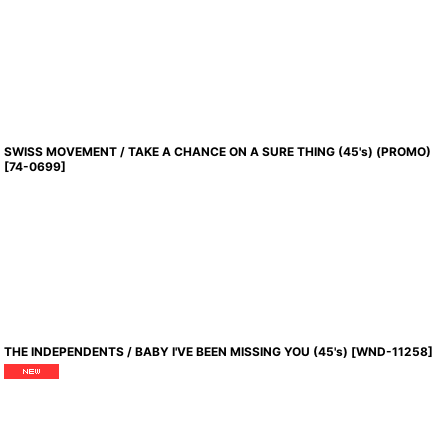
SWISS MOVEMENT / TAKE A CHANCE ON A SURE THING (45's) (PROMO)
[
74-0699
]
THE INDEPENDENTS / BABY I'VE BEEN MISSING YOU (45's)
[
WND-11258
]