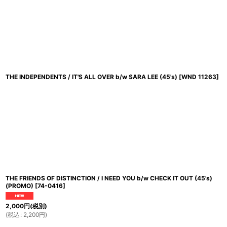
THE INDEPENDENTS / IT'S ALL OVER b/w SARA LEE (45's)
[
WND 11263
]
THE FRIENDS OF DISTINCTION / I NEED YOU b/w CHECK IT OUT (45's)
(PROMO)
[
74-0416
]
2,000
円
(税別)
(
税込
:
2,200
円
)