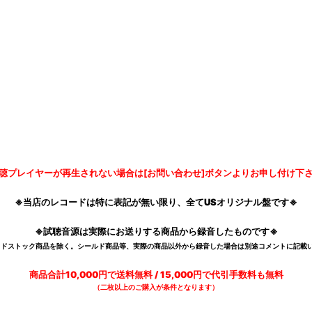
聴プレイヤーが再生されない場合は[お問い合わせ]ボタンよりお申し付け下
※当店のレコードは特に表記が無い限り、全てUSオリジナル盤です※
※試聴音源は実際にお送りする商品から録音したものです※
デッドストック商品を除く。シールド商品等、実際の商品以外から録音した場合は別途コメントに記載い
商品合計10,000円で送料無料 / 15,000円で代引手数料も無料
（二枚以上のご購入が条件となります）