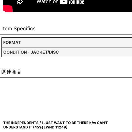
Item Specifics
FORMAT
CONDITION - JACKET/DISC
関連商品
THE INDEPENDENTS / I JUST WANT TO BE THERE b/w CAN'T
UNDERSTAND IT (45's)
[
WND 11249
]