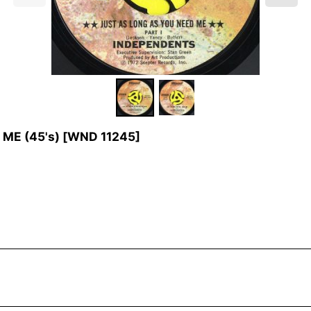
ME (45's)
[
WND 11245
]