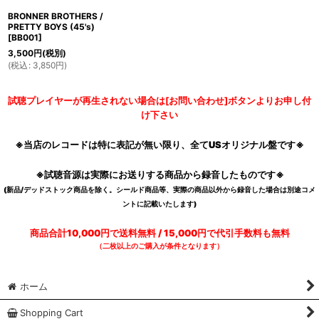
BRONNER BROTHERS /
PRETTY BOYS (45's)
[
BB001
]
3,500
円
(税別)
(
税込
:
3,850
円
)
試聴プレイヤーが再生されない場合は[お問い合わせ]ボタンよりお申し付
け下さい
※当店のレコードは特に表記が無い限り、全てUSオリジナル盤です※
※試聴音源は実際にお送りする商品から録音したものです※
(新品/デッドストック商品を除く。シールド商品等、実際の商品以外から録音した場合は別途コメ
ントに記載いたします)
商品合計10,000円で送料無料 / 15,000円で代引手数料も無料
（二枚以上のご購入が条件となります）
ホーム
Shopping Cart