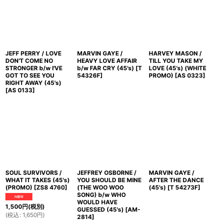
JEFF PERRY / LOVE
MARVIN GAYE /
HARVEY MASON /
DON'T COME NO
HEAVY LOVE AFFAIR
TILL YOU TAKE MY
STRONGER b/w I'VE
b/w FAR CRY (45's)
[
T
LOVE (45's) (WHITE
GOT TO SEE YOU
54326F
]
PROMO)
[
AS 0323
]
RIGHT AWAY (45's)
[
AS 0133
]
SOUL SURVIVORS /
JEFFREY OSBORNE /
MARVIN GAYE /
WHAT IT TAKES (45's)
YOU SHOULD BE MINE
AFTER THE DANCE
(PROMO)
[
ZS8 4760
]
(THE WOO WOO
(45's)
[
T 54273F
]
SONG) b/w WHO
WOULD HAVE
1,500
円
(税別)
GUESSED (45's)
[
AM-
(
税込
:
1,650
円
)
2814
]