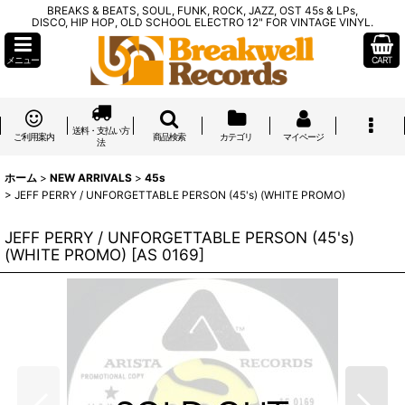
BREAKS & BEATS, SOUL, FUNK, ROCK, JAZZ, OST 45s & LPs,
DISCO, HIP HOP, OLD SCHOOL ELECTRO 12" FOR VINTAGE VINYL.
メニュー
CART
送料・支払い方
ご利用案内
商品検索
カテゴリ
マイページ
法
ホーム
>
NEW ARRIVALS
>
45s
>
JEFF PERRY / UNFORGETTABLE PERSON (45's) (WHITE PROMO)
JEFF PERRY / UNFORGETTABLE PERSON (45's)
(WHITE PROMO)
[
AS 0169
]