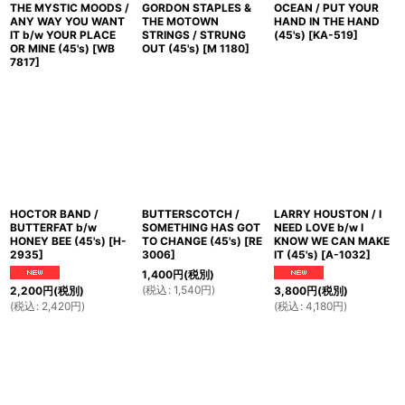
THE MYSTIC MOODS /
GORDON STAPLES &
OCEAN / PUT YOUR
ANY WAY YOU WANT
THE MOTOWN
HAND IN THE HAND
IT b/w YOUR PLACE
STRINGS / STRUNG
(45's)
[
KA-519
]
OR MINE (45's)
[
WB
OUT (45's)
[
M 1180
]
7817
]
HOCTOR BAND /
BUTTERSCOTCH /
LARRY HOUSTON / I
BUTTERFAT b/w
SOMETHING HAS GOT
NEED LOVE b/w I
HONEY BEE (45's)
[
H-
TO CHANGE (45's)
[
RE
KNOW WE CAN MAKE
2935
]
3006
]
IT (45's)
[
A-1032
]
1,400
円
(税別)
(
税込
:
1,540
円
)
2,200
円
(税別)
3,800
円
(税別)
(
税込
:
2,420
円
)
(
税込
:
4,180
円
)