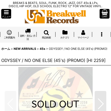
BREAKS & BEATS, SOUL, FUNK, ROCK, JAZZ, OST 45s & LPs,
DISCO, HIP HOP, OLD SCHOOL ELECTRO 12" FOR VINTAGE VINYL.
メニュー
CART
送料・支払い方
ご利用案内
商品検索
カテゴリ
マイページ
法
ホーム
>
NEW ARRIVALS
>
45s
>
ODYSSEY / NO ONE ELSE (45's) (PROMO)
ODYSSEY / NO ONE ELSE (45's) (PROMO)
[
HI 2259
]