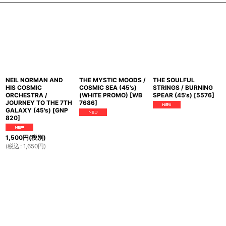
NEIL NORMAN AND
THE MYSTIC MOODS /
THE SOULFUL
HIS COSMIC
COSMIC SEA (45's)
STRINGS / BURNING
ORCHESTRA /
(WHITE PROMO)
[
WB
SPEAR (45's)
[
5576
]
JOURNEY TO THE 7TH
7686
]
GALAXY (45's)
[
GNP
820
]
1,500
円
(税別)
(
税込
:
1,650
円
)