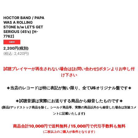
HOCTOR BAND / PAPA
WAS A ROLLING
STONE b/w LET'S GET
SERIOUS (45's)
[
H-
7762
]
2,200
円
(税別)
(
税込
:
2,420
円
)
試聴プレイヤーが再生されない場合は[お問い合わせ]ボタンよりお申し付
け下さい
※当店のレコードは特に表記が無い限り、全てUSオリジナル盤です※
※試聴音源は実際にお送りする商品から録音したものです※
(新品/デッドストック商品を除く。シールド商品等、実際の商品以外から録音した場合は別途コメ
ントに記載いたします)
商品合計10,000円で送料無料 / 15,000円で代引手数料も無料
（二枚以上のご購入が条件となります）