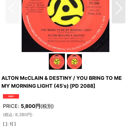
ALTON McCLAIN & DESTINY / YOU BRING TO ME
MY MORNING LIGHT (45's)
[
PD 2088
]
PRICE
:
5,800
円
(税別)
(
税込
:
6,380
円
)
[ ]
:
1[ ]