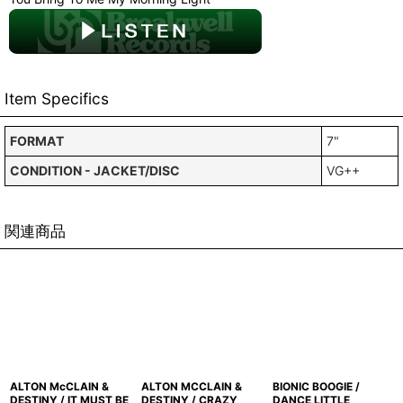
Item Specifics
FORMAT
7"
CONDITION - JACKET/DISC
VG++
関連商品
ALTON McCLAIN &
ALTON MCCLAIN &
BIONIC BOOGIE /
DESTINY / IT MUST BE
DESTINY / CRAZY
DANCE LITTLE