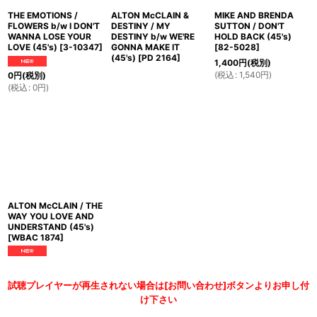
THE EMOTIONS /
ALTON McCLAIN &
MIKE AND BRENDA
FLOWERS b/w I DON'T
DESTINY / MY
SUTTON / DON'T
WANNA LOSE YOUR
DESTINY b/w WE'RE
HOLD BACK (45's)
LOVE (45's)
[
3-10347
]
GONNA MAKE IT
[
82-5028
]
(45's)
[
PD 2164
]
1,400
円
(税別)
(
税込
:
1,540
円
)
0
円
(税別)
(
税込
:
0
円
)
ALTON McCLAIN / THE
WAY YOU LOVE AND
UNDERSTAND (45's)
[
WBAC 1874
]
試聴プレイヤーが再生されない場合は[お問い合わせ]ボタンよりお申し付
け下さい