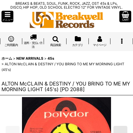
BREAKS & BEATS, SOUL, FUNK, ROCK, JAZZ, OST 45s & LPs,
DISCO, HIP HOP, OLD SCHOOL ELECTRO 12" FOR VINTAGE VINYL.
メニュー
CART
送料・支払い方
ご利用案内
商品検索
カテゴリ
マイページ
法
ホーム
>
NEW ARRIVALS
>
45s
>
ALTON McCLAIN & DESTINY / YOU BRING TO ME MY MORNING LIGHT
(45's)
ALTON McCLAIN & DESTINY / YOU BRING TO ME MY
MORNING LIGHT (45's)
[
PD 2088
]