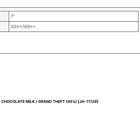
7"
VG++/VG++
CHOCOLATE MILK / GRAND THEFT (45's)
[
JH-11128
]