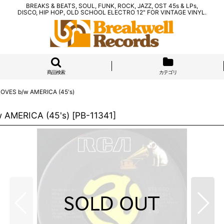
BREAKS & BEATS, SOUL, FUNK, ROCK, JAZZ, OST 45s & LPs,
DISCO, HIP HOP, OLD SCHOOL ELECTRO 12" FOR VINTAGE VINYL.
商品検索
カテゴリ
OVES b/w AMERICA (45's)
 AMERICA (45's)
[
PB-11341
]