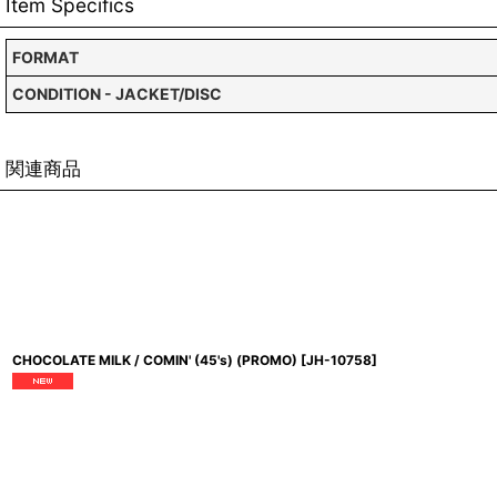
Item Specifics
FORMAT
CONDITION - JACKET/DISC
関連商品
CHOCOLATE MILK / COMIN' (45's) (PROMO)
[
JH-10758
]