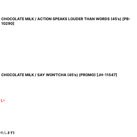
CHOCOLATE MILK / ACTION SPEAKS LOUDER THAN WORDS (45's)
[
PB-
10290
]
CHOCOLATE MILK / SAY WON'TCHA (45's) (PROMO)
[
JH-11547
]
さい
たします)