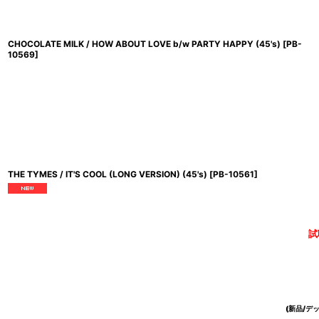
CHOCOLATE MILK / HOW ABOUT LOVE b/w PARTY HAPPY (45's)
[
PB-
10569
]
THE TYMES / IT'S COOL (LONG VERSION) (45's)
[
PB-10561
]
試
(新品/