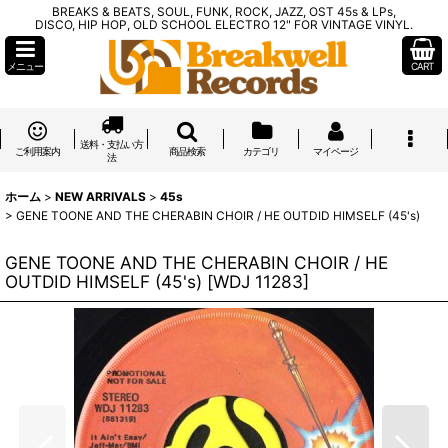
BREAKS & BEATS, SOUL, FUNK, ROCK, JAZZ, OST 45s & LPs,
DISCO, HIP HOP, OLD SCHOOL ELECTRO 12" FOR VINTAGE VINYL.
メニュー
CART
送料・支払い方
ご利用案内
商品検索
カテゴリ
マイページ
法
ホーム
>
NEW ARRIVALS
>
45s
>
GENE TOONE AND THE CHERABIN CHOIR / HE OUTDID HIMSELF (45's)
GENE TOONE AND THE CHERABIN CHOIR / HE
OUTDID HIMSELF (45's)
[
WDJ 11283
]