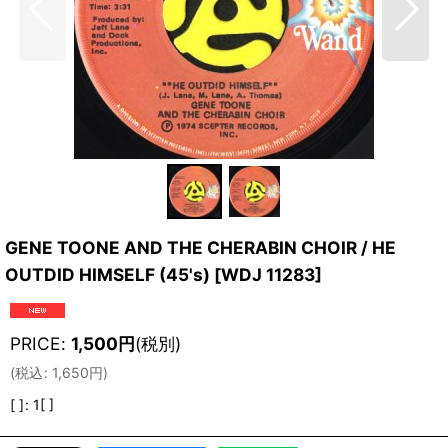
GENE TOONE AND THE CHERABIN CHOIR / HE
OUTDID HIMSELF (45's)
[
WDJ 11283
]
PRICE
:
1,500
円
(税別)
(
税込
:
1,650
円
)
[ ]
:
1[ ]