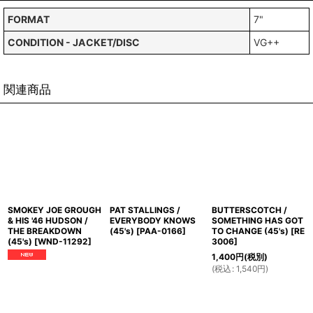
FORMAT
7"
CONDITION - JACKET/DISC
VG++
関連商品
SMOKEY JOE GROUGH
PAT STALLINGS /
BUTTERSCOTCH /
& HIS '46 HUDSON /
EVERYBODY KNOWS
SOMETHING HAS GOT
THE BREAKDOWN
(45's)
[
PAA-0166
]
TO CHANGE (45's)
[
RE
(45's)
[
WND-11292
]
3006
]
1,400
円
(税別)
(
税込
:
1,540
円
)