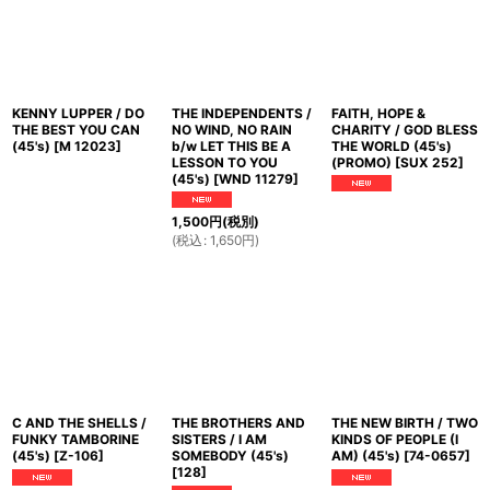
KENNY LUPPER / DO
THE INDEPENDENTS /
FAITH, HOPE &
THE BEST YOU CAN
NO WIND, NO RAIN
CHARITY / GOD BLESS
(45's)
[
M 12023
]
b/w LET THIS BE A
THE WORLD (45's)
LESSON TO YOU
(PROMO)
[
SUX 252
]
(45's)
[
WND 11279
]
1,500
円
(税別)
(
税込
:
1,650
円
)
C AND THE SHELLS /
THE BROTHERS AND
THE NEW BIRTH / TWO
FUNKY TAMBORINE
SISTERS / I AM
KINDS OF PEOPLE (I
(45's)
[
Z-106
]
SOMEBODY (45's)
AM) (45's)
[
74-0657
]
[
128
]