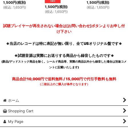
1,500
円
(税別)
1,500
円
(税別)
1,500
円
(税別)
(
税込
:
1,650
円
)
(
税込
:
1,650
円
)
(
税込
:
1,650
円
)
試聴プレイヤーが再生されない場合は[お問い合わせ]ボタンよりお申し付
け下さい
※当店のレコードは特に表記が無い限り、全てUSオリジナル盤です※
※試聴音源は実際にお送りする商品から録音したものです※
(新品/デッドストック商品を除く。シールド商品等、実際の商品以外から録音した場合は別途コメ
ントに記載いたします)
商品合計10,000円で送料無料 / 15,000円で代引手数料も無料
（二枚以上のご購入が条件となります）
ホーム
Shopping Cart
My Page